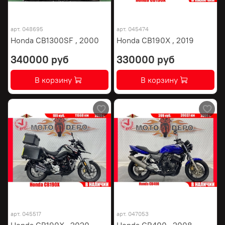
арт.
048695
арт.
045474
Honda CB1300SF , 2000
Honda CB190X , 2019
340000 руб
330000 руб
В корзину
В корзину
арт.
045517
арт.
047053
Honda CB190X , 2020
Honda CB400 , 2008