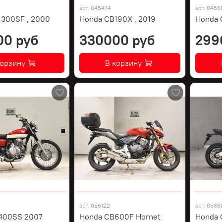
арт.
045474
арт.
0455
1300SF , 2000
Honda CB190X , 2019
Honda 
00 руб
330000 руб
299
корзину
В корзину
арт.
055122
арт.
0536
400SS 2007
Honda CB600F Hornet
Honda 