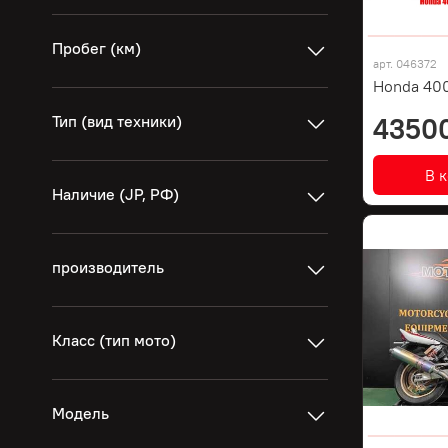
Пробег (км)
арт.
046372
Honda 400
Тип (вид техники)
4350
В 
Наличие (JP, РФ)
производитель
Класс (тип мото)
Модель