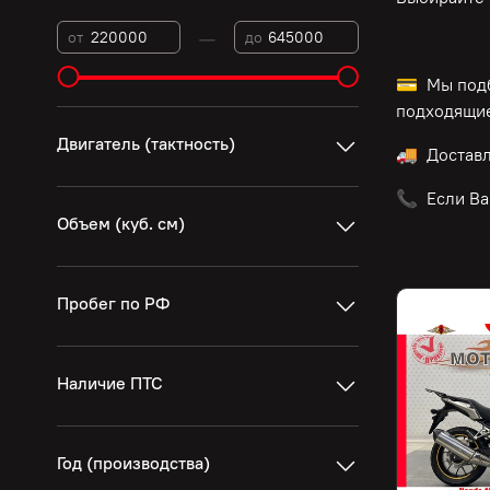
—
от
до
💳 Мы подб
подходящие
Двигатель (тактность)
🚚 Достав
📞 Если Ва
Объем (куб. см)
Пробег по РФ
Наличие ПТС
Год (производства)