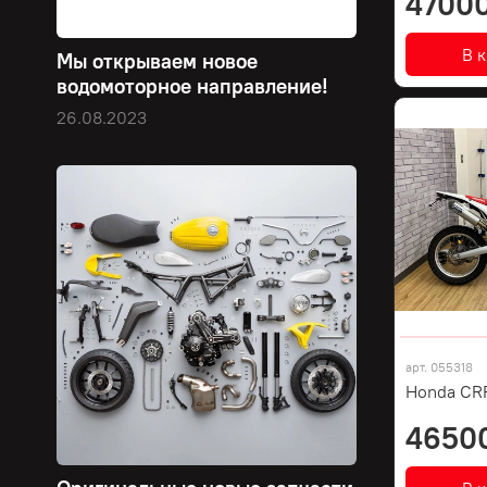
47000
В 
Мы открываем новое
водомоторное направление!
26.08.2023
арт.
055318
Honda CR
4650