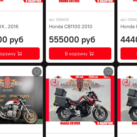
арт.
038406
арт.
0384
X , 2016
Honda CB1100 2010
Honda C
00 руб
555000 руб
444
корзину
В корзину