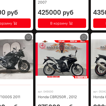
2007
00 руб
425000 руб
435
корзину
В корзину
арт.
045630
арт.
0534
F1000S 2011
Honda CBR250R , 2012
Honda 