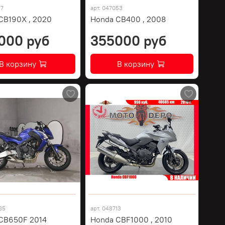
17
арт.
047053
CB190X , 2020
Honda CB400 , 2008
000 руб
355000 руб
В корзину
В корзину
85
арт.
048713
CB650F 2014
Honda CBF1000 , 2010