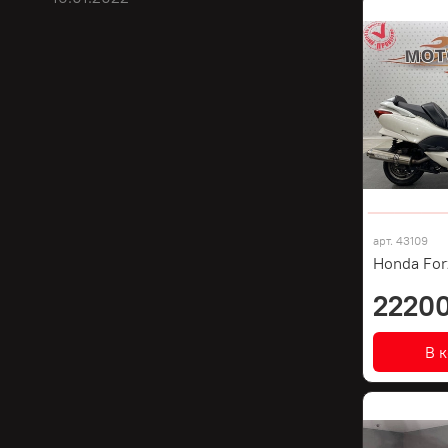
арт.
43109
Honda For
22200
В 