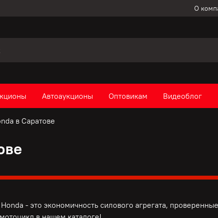
О комп
кционы
Автоаукционы
Оптовикам
Видеоблог
nda в Саратове
ове
Honda - это э
кономичность силового агрегата, п
роверенные
мотоцикл в нашем каталоге!