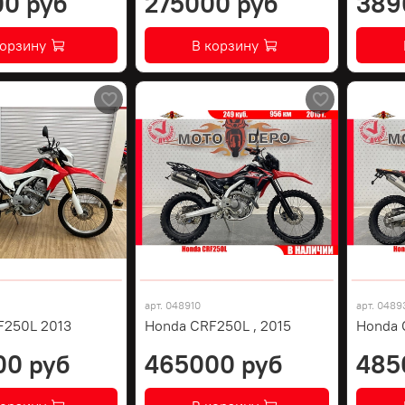
0 руб
275000 руб
389
корзину
В корзину
арт.
048910
арт.
0489
F250L 2013
Honda CRF250L , 2015
Honda 
00 руб
465000 руб
485