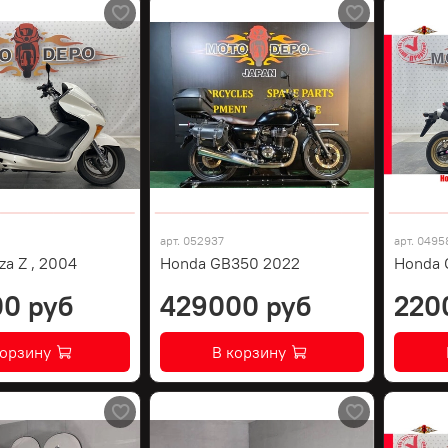
арт.
052937
арт.
0495
za Z , 2004
Honda GB350 2022
Honda 
0 руб
429000 руб
220
корзину
В корзину