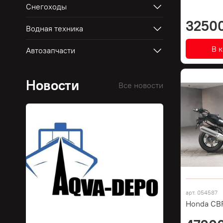
Снегоходы
3250
Водная техника
В 
Автозапчасти
Новости
Все новости
арт.
054587
Honda CB