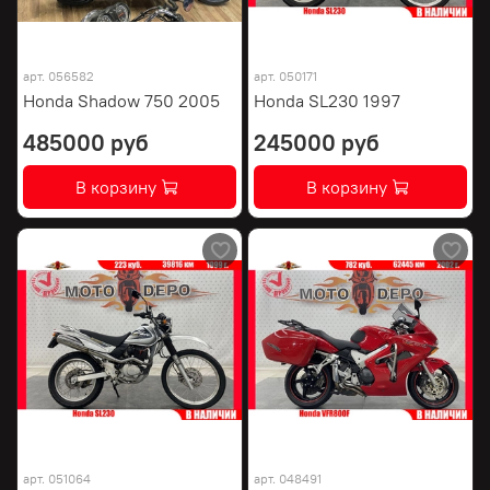
арт.
056582
арт.
050171
Honda Shadow 750 2005
Honda SL230 1997
485000 руб
245000 руб
В корзину
В корзину
арт.
051064
арт.
048491