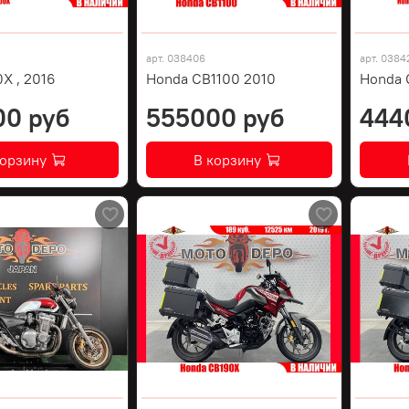
арт.
038406
арт.
0384
X , 2016
Honda CB1100 2010
Honda C
00 руб
555000 руб
444
корзину
В корзину