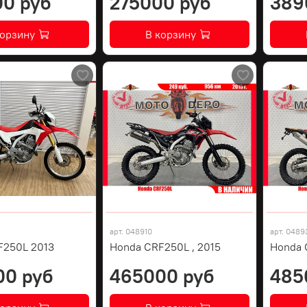
0 руб
275000 руб
389
корзину
В корзину
арт.
048910
арт.
0489
F250L 2013
Honda CRF250L , 2015
Honda 
00 руб
465000 руб
485