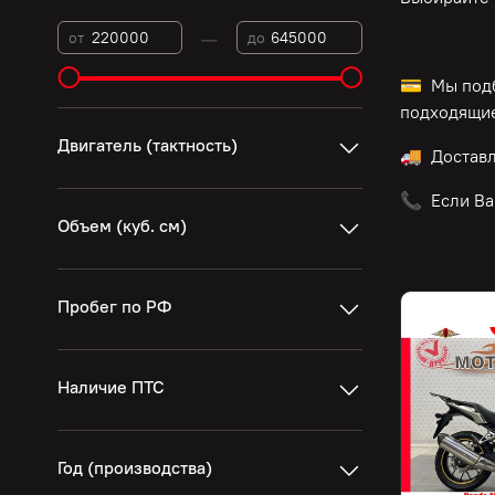
—
от
до
💳 Мы подб
подходящие
Двигатель (тактность)
🚚 Достав
📞 Если Ва
Объем (куб. см)
Пробег по РФ
Наличие ПТС
Год (производства)