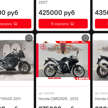
2007
00 руб
425000 руб
435
корзину
В корзину
арт.
045630
арт.
0534
F1000S 2011
Honda CBR250R , 2012
Honda 