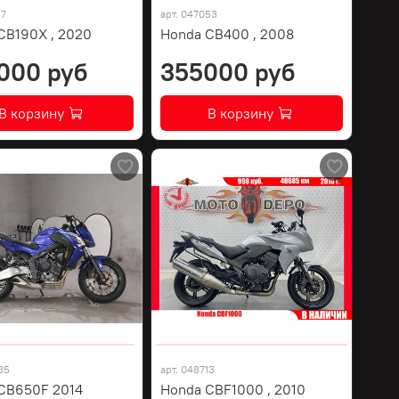
17
арт.
047053
CB190X , 2020
Honda CB400 , 2008
000 руб
355000 руб
В корзину
В корзину
85
арт.
048713
CB650F 2014
Honda CBF1000 , 2010