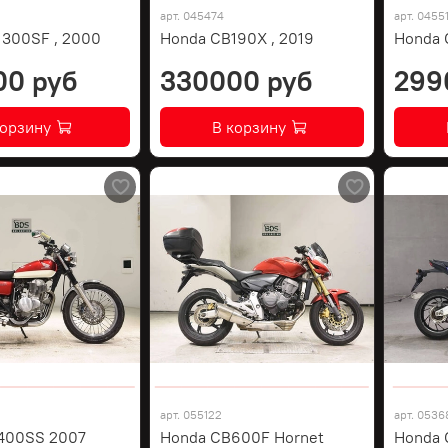
арт.
045474
арт.
0455
1300SF , 2000
Honda CB190X , 2019
Honda 
00 руб
330000 руб
299
корзину
В корзину
арт.
055122
арт.
0536
400SS 2007
Honda CB600F Hornet
Honda 