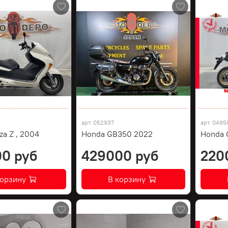
арт.
052937
арт.
0495
za Z , 2004
Honda GB350 2022
Honda 
0 руб
429000 руб
220
корзину
В корзину