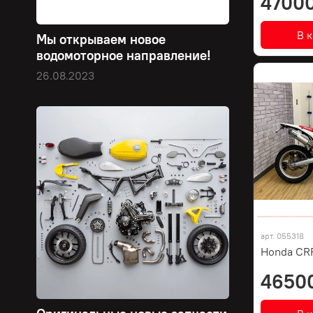
47000
В 
Мы открываем новое
водомоторное направление!
26.08.2023
арт.
055318
Honda CR
4650