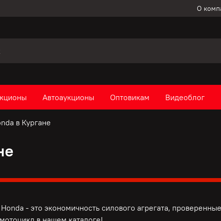
О комп
кционы
Автоаукционы
Оптовикам
Видеоблог
nda в Кургане
не
Honda - это э
кономичность силового агрегата, п
роверенные
мотоцикл в нашем каталоге!