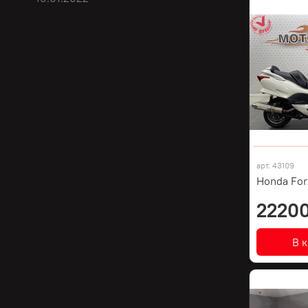
арт.
43109
Honda For
22200
В 