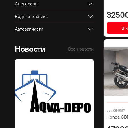
Снегоходы
3250
Водная техника
В 
Автозапчасти
Новости
Все новости
арт.
054587
Honda CB