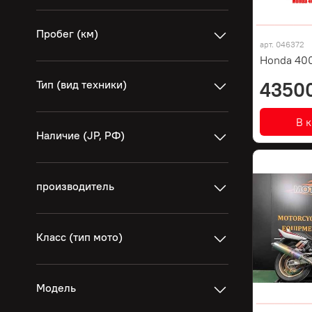
Пробег (км)
арт.
046372
Honda 400
Тип (вид техники)
4350
В 
Наличие (JP, РФ)
производитель
Класс (тип мото)
Модель