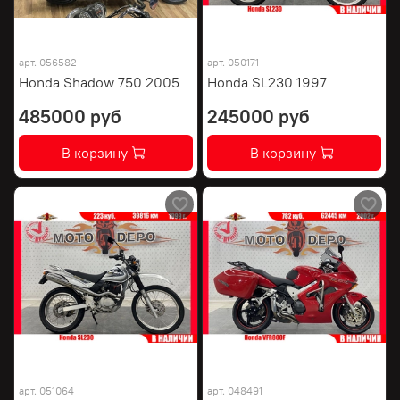
арт.
056582
арт.
050171
Honda Shadow 750 2005
Honda SL230 1997
485000 руб
245000 руб
В корзину
В корзину
арт.
051064
арт.
048491