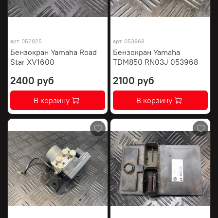
арт.
052025
арт.
053968
Бензокран Yamaha Road
Бензокран Yamaha
Star XV1600
TDM850 RN03J 053968
2400 руб
2100 руб
В корзину
В корзину