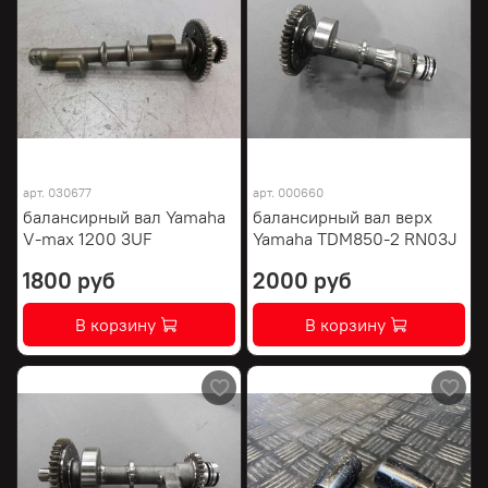
арт.
030677
арт.
000660
балансирный вал Yamaha
балансирный вал верх
V-max 1200 3UF
Yamaha TDM850-2 RN03J
1800 руб
2000 руб
В корзину
В корзину