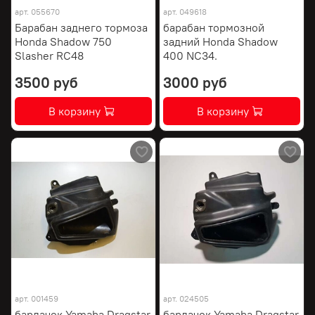
арт.
055670
арт.
049618
Барабан заднего тормоза
барабан тормозной
Honda Shadow 750
задний Honda Shadow
Slasher RC48
400 NC34.
3500 руб
3000 руб
В корзину
В корзину
арт.
001459
арт.
024505
бардачок Yamaha Dragstar
бардачок Yamaha Dragstar