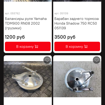
арт.
055762
арт.
051139
Балансиры руля Yamaha
Барабан заднего тормоза
TDM900 RN08 2002
Honda Shadow 750 RC50
(грузики)
051139
1200 руб
3500 руб
В корзину
В корзину