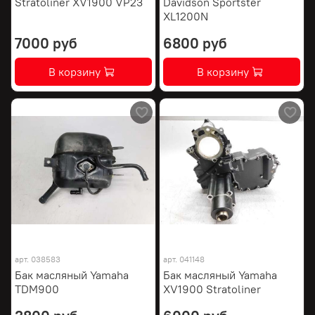
Stratoliner XV1900 VP23
Davidson Sportster
XL1200N
7000 руб
6800 руб
В корзину
В корзину
арт.
038583
арт.
041148
Бак масляный Yamaha
Бак масляный Yamaha
TDM900
XV1900 Stratoliner