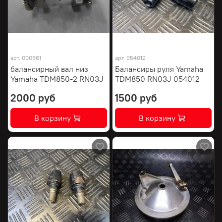
арт.
000661
арт.
054012
балансирный вал низ
Балансиры руля Yamaha
Yamaha TDM850-2 RN03J
TDM850 RN03J 054012
2000 руб
1500 руб
В корзину
В корзину