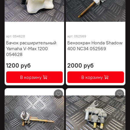
арт.
054628
арт.
052569
Бачок расширительный
Бензокран Honda Shadow
Yamaha V-Max 1200
400 NC34 052569
054628
1200 руб
2000 руб
В корзину
В корзину