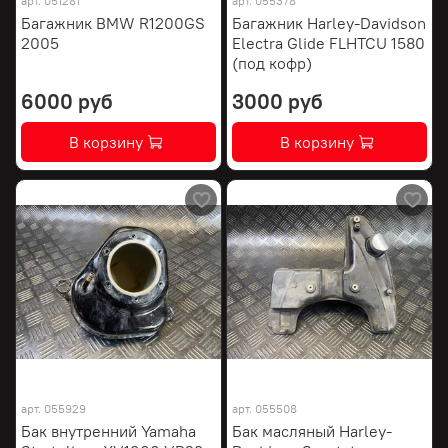
арт.
051281
арт.
055378
Багажник BMW R1200GS
Багажник Harley-Davidson
2005
Electra Glide FLHTCU 1580
(под кофр)
6000 руб
3000 руб
В корзину
В корзину
арт.
055929
арт.
055508
Бак внутренний Yamaha
Бак масляный Harley-