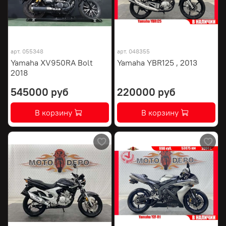
арт.
055348
арт.
048355
Yamaha XV950RA Bolt
Yamaha YBR125 , 2013
2018
545000 руб
220000 руб
В корзину
В корзину