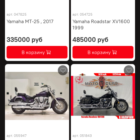
арт.
047825
арт.
054725
Yamaha MT-25 , 2017
Yamaha Roadstar XV1600
1999
335000 руб
485000 руб
В корзину
В корзину
арт.
055947
арт.
051843