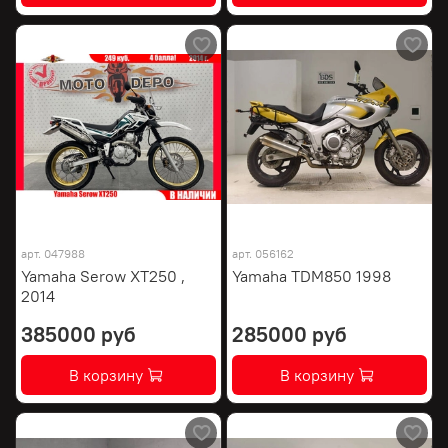
арт.
047988
арт.
056162
Yamaha Serow XT250 ,
Yamaha TDM850 1998
2014
385000 руб
285000 руб
В корзину
В корзину