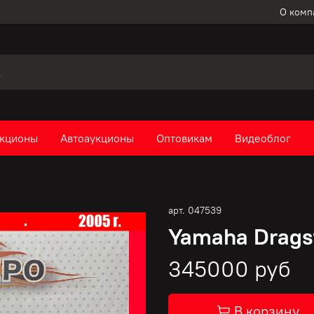
О комп
кционы
Автоаукционы
Оптовикам
Видеоблог
арт.
047539
Yamaha Dragst
345000 руб
В корзину