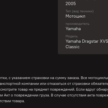
2005
Тип (вид техники)
Свяжитесь с нами и пол
Мотоцикл
производитель
Yamaha
Легкий круизер от Yama
Модель
Карданный привод! Один
Yamaha Dragstar XV
начинающих мотоциклист
Classic
РФ! Аукционный лист!
Гарантирована работоспо
тормозной системы!
Только из Японии! Пр
ки, с указанием страховки на сумму заказа. Все мотоциклы
ОБСЛУЖИВАНИЕ И ПРЕД
ранспортной компании или отказаться от страховки обязате
Депо! Полностью готов 
осмотрите товар на предмет повреждений. Если вдруг обна
для Вас дополнительные 
и Акт о повреждении груза. В случае отсутствия акта повр
ЛУЧШИЕ УСЛОВИЯ ПО К
ствии товара.