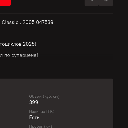
Classic , 2005 047539
тоциклов 2025!
л по суперцене!
й!
т модели и стоимости мотоцикла.
Объем (куб. см)
399
ю скидку у нашего менеджера!
Наличие ПТС
Есть
вить свой байк с выгодой!
Пробег (км)