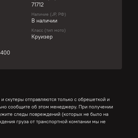
71712
Наличие (JP, РФ)
учите персональное предложение уже сегодня!
В наличии
Класс (тип мото)
Круизер
ha! Отлично подойдет для повседневной езды!
 из лучших вариантов не только для
S400
ов, но и опытных байкеров! Без пробега по
собность двигателя, коробки, сцепления,
оверен, ПРОШЕЛ ДИАГНОСТИКУ, ЧАСТИЧНОЕ
 и скутеры отправляются только с обрешеткой и
ПРОДАЖНУЮ ПОДГОТОВКУ в сервисе Мото-
льно сообщите об этом менеджеру. При получении
к сезону! Нужно больше информации? Сделаем
ружите следы повреждений (которых не было на
фото и видео запуска и работы всех систем!
еждения груза от транспортной компании мы не
РЕДИТАМ И РАССРОЧКАМ!