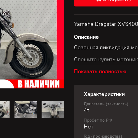
Yamaha Dragstar XVS400 
Описание
Сезонная ликвидация мо
Спешите купить мотоцик
Показать полностью
Скидки до 50 000 рубле
Характеристики
Размер скидки зависит о
Двигатель (тактность)
4т
✅ Узнай свою уникальну
Пробег по РФ
Нет
Не пропустите шанс обно
Год (производства)