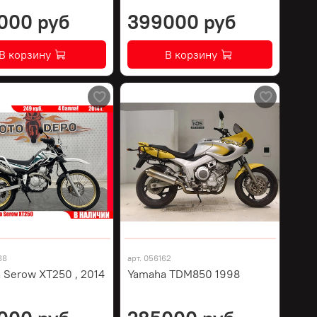
000 руб
399000 руб
В корзину
В корзину
88
арт.
056162
 Serow XT250 , 2014
Yamaha TDM850 1998