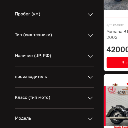
Пробег (км)
арт.
053681
Yamaha BT
Тип (вид техники)
2003
4200
Наличие (JP, РФ)
В 
производитель
Класс (тип мото)
Модель