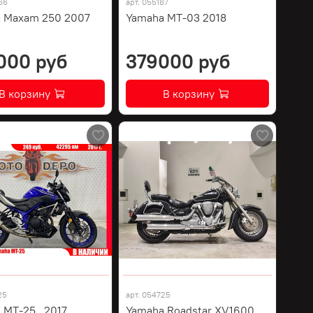
66
арт.
055187
 Maxam 250 2007
Yamaha MT-03 2018
000 руб
379000 руб
В корзину
В корзину
25
арт.
054725
 MT-25 , 2017
Yamaha Roadstar XV1600