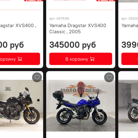
арт.
047539
арт.
0560
agstar XVS400 ,
Yamaha Dragstar XVS400
Yamaha
Classic , 2005
00 руб
345000 руб
399
корзину
В корзину