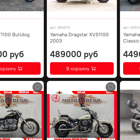
арт.
056574
арт.
05511
1100 Bulldog
Yamaha Dragstar XVS1100
Yamaha
2003
Classi
00 руб
489000 руб
449
корзину
В корзину