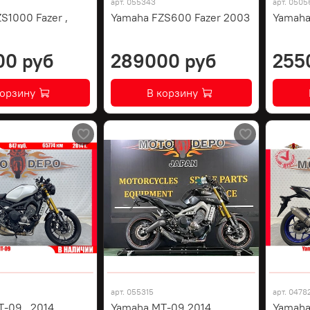
арт.
055343
арт.
0505
S1000 Fazer ,
Yamaha FZS600 Fazer 2003
Yamaha
00 руб
289000 руб
255
корзину
В корзину
арт.
055315
арт.
0478
-09 , 2014
Yamaha MT-09 2014
Yamaha