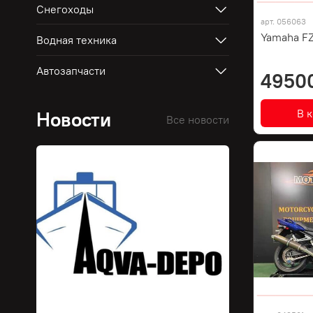
Снегоходы
арт.
056063
Yamaha FZ
Водная техника
Автозапчасти
4950
В 
Новости
Все новости