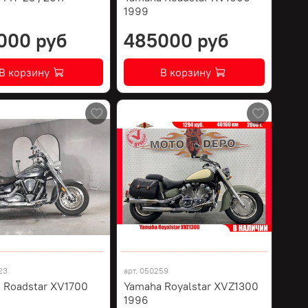
1999
000 руб
485000 руб
В корзину
В корзину
23
арт.
050259
 Roadstar XV1700
Yamaha Royalstar XVZ1300
1996