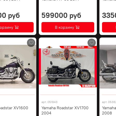
00 руб
599000 руб
335
корзину
В корзину
арт.
051843
арт.
0538
oadstar XV1600
Yamaha Roadstar XV1700
Yamaha
2004
2008