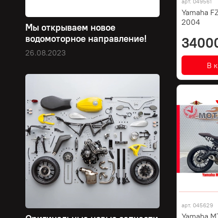
арт.
049561
Yamaha FZ
2004
Мы открываем новое
водомоторное направление!
3400
26.08.2023
В 
арт.
045629
Yamaha MT