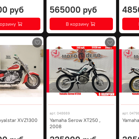
00 руб
565000 руб
485
корзину
В корзину
арт.
048669
арт.
0479
yalstar XVZ1300
Yamaha Serow XT250 ,
Yamaha
2008