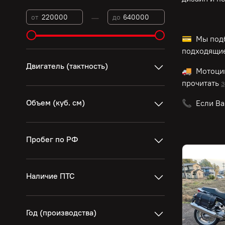
—
от
до
💳 Мы подб
подходящие
Двигатель (тактность)
🚚 Мотоци
прочитать
з
Объем (куб. см)
📞 Если Ва
Пробег по РФ
Наличие ПТС
Год (производства)