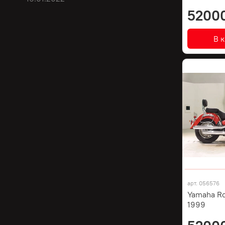
5200
В 
арт.
056576
Yamaha Ro
1999