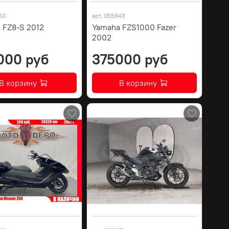
60
арт.
055643
 FZ8-S 2012
Yamaha FZS1000 Fazer
2002
000 руб
375000 руб
В корзину
В корзину