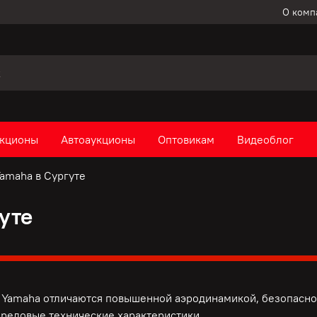
О комп
кционы
Автоаукционы
Оптовикам
Видеоблог
amaha в Сургуте
уте
Yamaha отличаются повышенной аэродинамикой, безопаснос
ередовые технические характеристики.