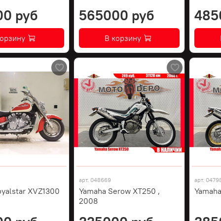
00 руб
565000 руб
485
корзину
В корзину
арт.
048669
арт.
0479
yalstar XVZ1300
Yamaha Serow XT250 ,
Yamaha
2008