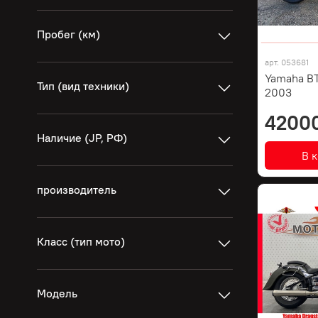
Пробег (км)
арт.
053681
Yamaha BT
Тип (вид техники)
2003
4200
Наличие (JP, РФ)
В 
производитель
Класс (тип мото)
Модель