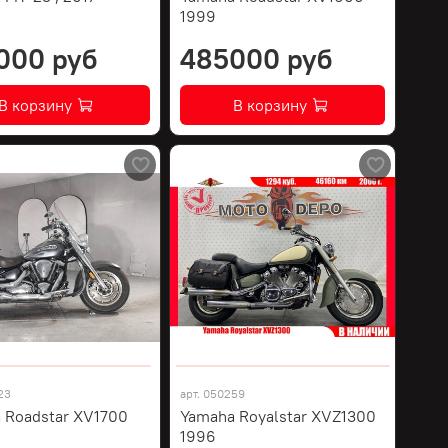
1999
000 руб
485000 руб
В корзину
В корзину
23
арт.
050259
 Roadstar XV1700
Yamaha Royalstar XVZ1300
1996