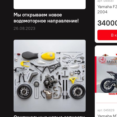
арт.
049561
Yamaha FZ
2004
Мы открываем новое
водомоторное направление!
3400
26.08.2023
В 
арт.
045629
Yamaha MT