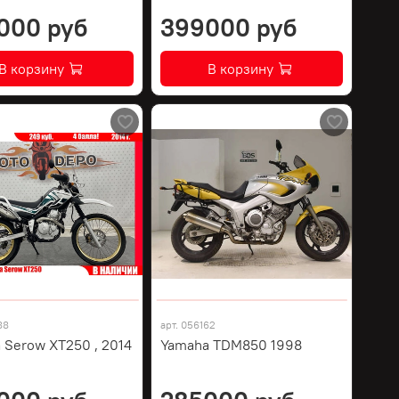
000 руб
399000 руб
В корзину
В корзину
88
арт.
056162
 Serow XT250 , 2014
Yamaha TDM850 1998