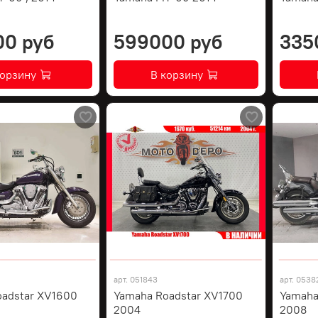
00 руб
599000 руб
335
корзину
В корзину
арт.
051843
арт.
0538
oadstar XV1600
Yamaha Roadstar XV1700
Yamaha
2004
2008