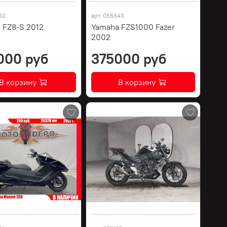
60
арт.
055643
 FZ8-S 2012
Yamaha FZS1000 Fazer
2002
000 руб
375000 руб
В корзину
В корзину