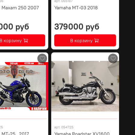
66
арт.
055187
 Maxam 250 2007
Yamaha MT-03 2018
000 руб
379000 руб
В корзину
В корзину
25
арт.
054725
 MT-25 , 2017
Yamaha Roadstar XV1600