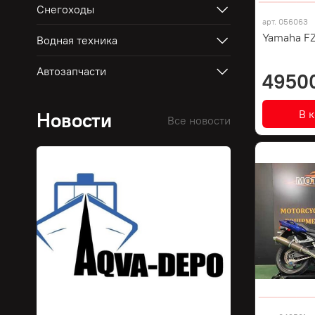
Снегоходы
арт.
056063
Yamaha FZ
Водная техника
Автозапчасти
4950
В 
Новости
Все новости