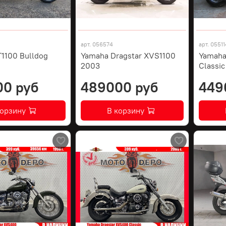
арт.
056574
арт.
05511
1100 Bulldog
Yamaha Dragstar XVS1100
Yamaha
2003
Classi
00 руб
489000 руб
449
корзину
В корзину