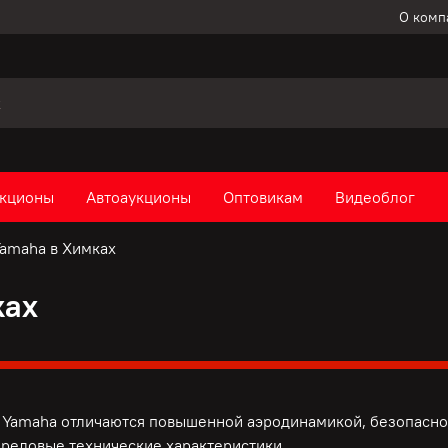
О комп
кционы
Автоаукционы
Оптовикам
Видеоблог
amaha в Химках
ках
Yamaha отличаются повышенной аэродинамикой, безопаснос
ередовые технические характеристики.