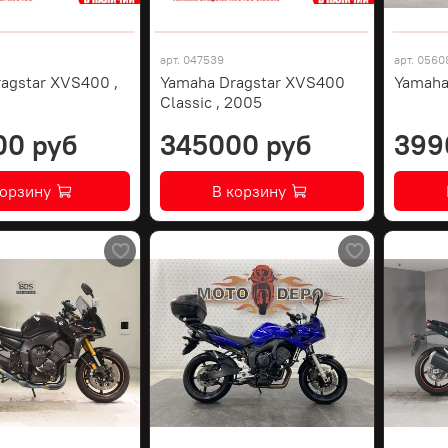
арт.
047539
арт.
0560
agstar XVS400 ,
Yamaha Dragstar XVS400
Yamaha
Classic , 2005
00 руб
345000 руб
399
корзину
В корзину