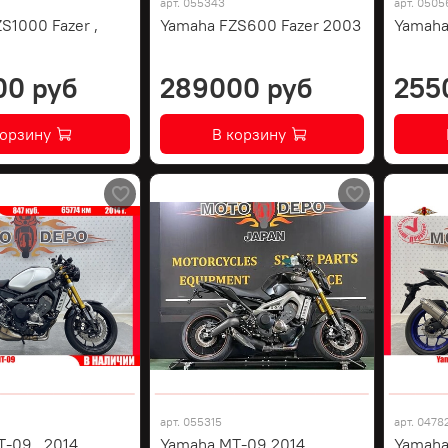
арт.
055343
арт.
0505
S1000 Fazer ,
Yamaha FZS600 Fazer 2003
Yamaha
00 руб
289000 руб
255
корзину
В корзину
арт.
055315
арт.
0478
-09 , 2014
Yamaha MT-09 2014
Yamaha