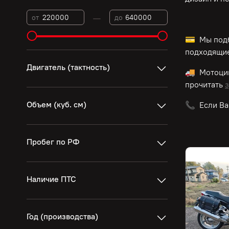
—
от
до
💳 Мы подб
подходящие
Двигатель (тактность)
🚚 Мотоци
прочитать
з
Объем (куб. см)
📞 Если Ва
Пробег по РФ
Наличие ПТС
Год (производства)