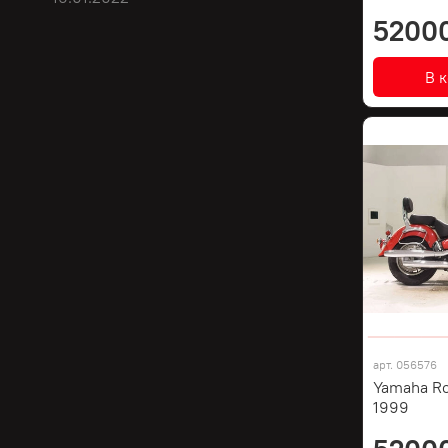
5200
В 
арт.
056576
Yamaha Ro
1999