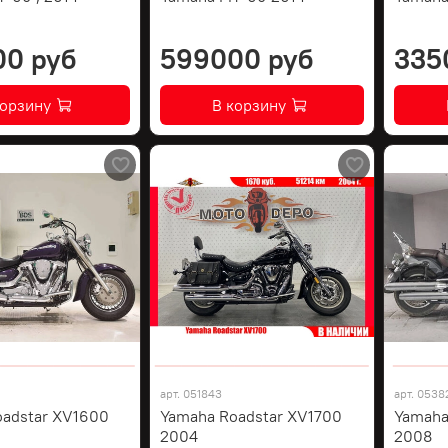
00 руб
599000 руб
335
корзину
В корзину
арт.
051843
арт.
0538
oadstar XV1600
Yamaha Roadstar XV1700
Yamaha
2004
2008