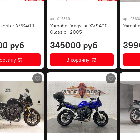
арт.
047539
арт.
0560
agstar XVS400 ,
Yamaha Dragstar XVS400
Yamaha
Classic , 2005
00 руб
345000 руб
399
корзину
В корзину