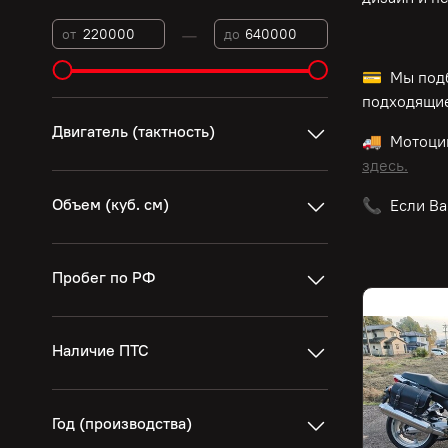
—
от
до
💳 Мы подб
подходящие
Двигатель (тактность)
🚚 Мотоци
здесь.
Объем (куб. см)
📞 Если Ва
Пробег по РФ
Наличие ПТС
Год (производства)