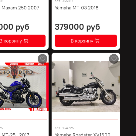
66
арт.
055187
 Maxam 250 2007
Yamaha MT-03 2018
000 руб
379000 руб
В корзину
В корзину
25
арт.
054725
 MT-25 , 2017
Yamaha Roadstar XV1600