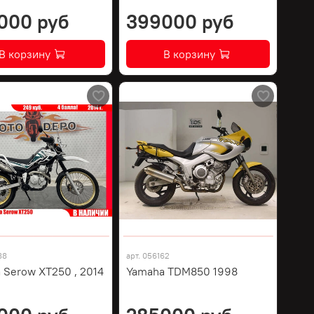
000 руб
399000 руб
В корзину
В корзину
88
арт.
056162
 Serow XT250 , 2014
Yamaha TDM850 1998