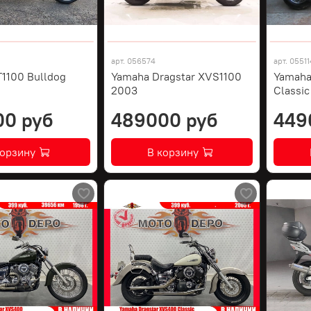
арт.
056574
арт.
05511
1100 Bulldog
Yamaha Dragstar XVS1100
Yamaha
2003
Classi
00 руб
489000 руб
449
корзину
В корзину