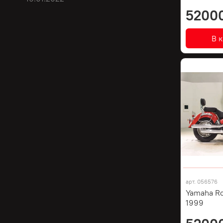
5200
В 
арт.
056576
Yamaha Ro
1999