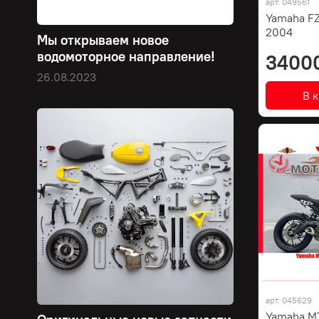
арт.
049561
Yamaha FZ
2004
Мы открываем новое
водомоторное направление!
3400
26.08.2023
В 
арт.
045629
Yamaha MT