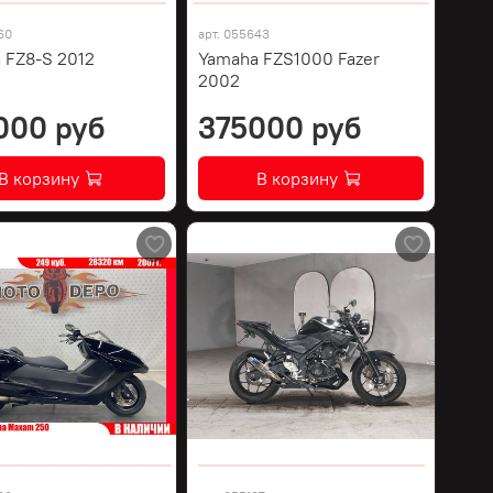
60
арт.
055643
 FZ8-S 2012
Yamaha FZS1000 Fazer
2002
000 руб
375000 руб
В корзину
В корзину