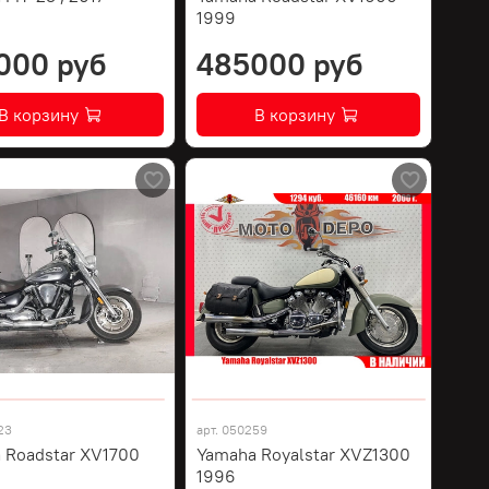
1999
000 руб
485000 руб
В корзину
В корзину
23
арт.
050259
 Roadstar XV1700
Yamaha Royalstar XVZ1300
1996