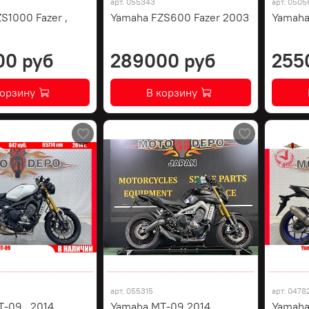
арт.
055343
арт.
0505
S1000 Fazer ,
Yamaha FZS600 Fazer 2003
Yamaha
00 руб
289000 руб
255
корзину
В корзину
арт.
055315
арт.
0478
-09 , 2014
Yamaha MT-09 2014
Yamaha