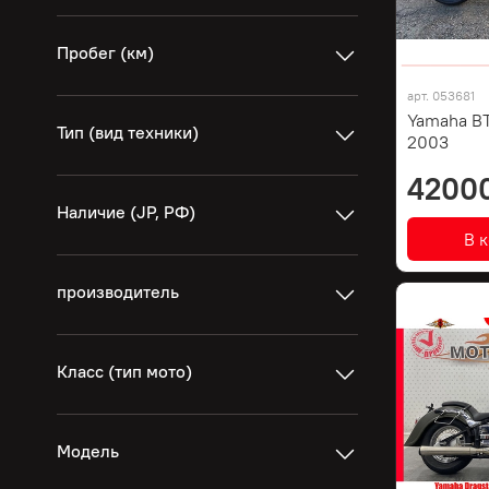
Пробег (км)
арт.
053681
Yamaha BT
Тип (вид техники)
2003
4200
Наличие (JP, РФ)
В 
производитель
Класс (тип мото)
Модель