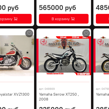
00 руб
565000 руб
485
корзину
В корзину
арт.
048669
арт.
0479
yalstar XVZ1300
Yamaha Serow XT250 ,
Yamaha
2008