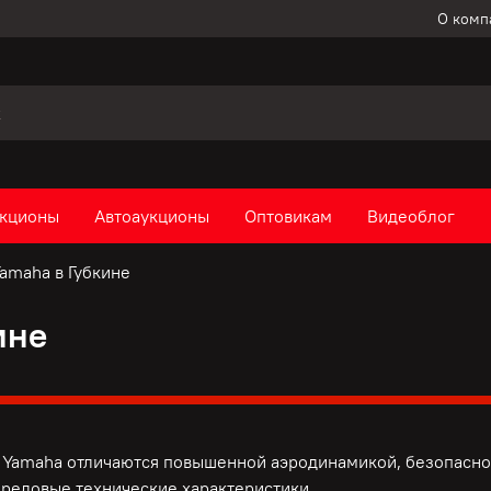
О комп
кционы
Автоаукционы
Оптовикам
Видеоблог
amaha в Губкине
ине
Yamaha отличаются повышенной аэродинамикой, безопаснос
ередовые технические характеристики.