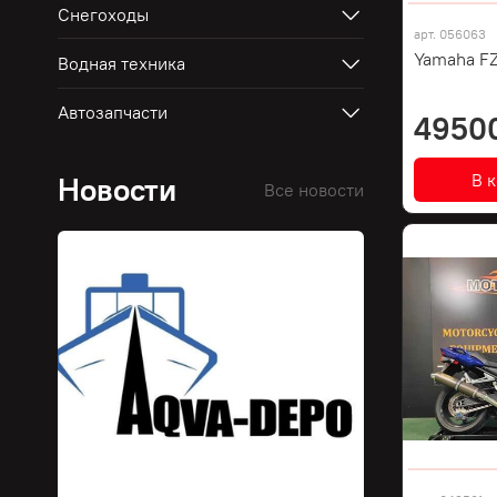
Снегоходы
арт.
056063
Yamaha FZ
Водная техника
Автозапчасти
4950
В 
Новости
Все новости