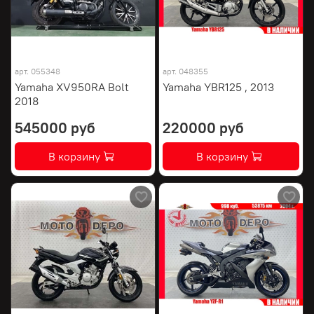
арт.
055348
арт.
048355
Yamaha XV950RA Bolt
Yamaha YBR125 , 2013
2018
545000 руб
220000 руб
В корзину
В корзину