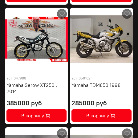
арт.
047988
арт.
056162
Yamaha Serow XT250 ,
Yamaha TDM850 1998
2014
385000 руб
285000 руб
В корзину
В корзину