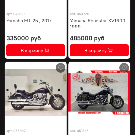
арт.
047825
арт.
054725
Yamaha MT-25 , 2017
Yamaha Roadstar XV1600
1999
335000 руб
485000 руб
В корзину
В корзину
арт.
055947
арт.
051843