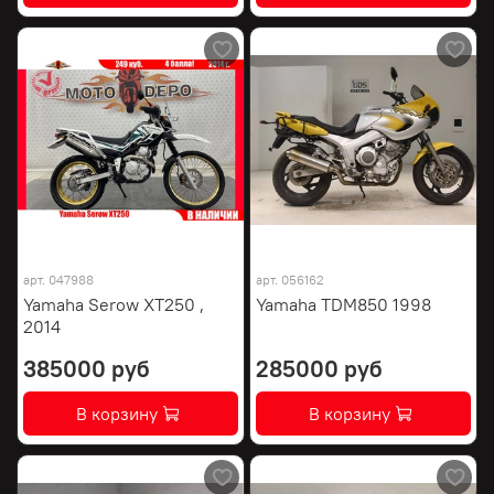
арт.
047988
арт.
056162
Yamaha Serow XT250 ,
Yamaha TDM850 1998
2014
385000 руб
285000 руб
В корзину
В корзину