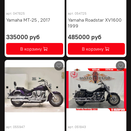
арт.
047825
арт.
054725
Yamaha MT-25 , 2017
Yamaha Roadstar XV1600
1999
335000 руб
485000 руб
В корзину
В корзину
арт.
055947
арт.
051843