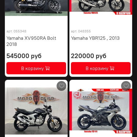
арт.
055348
арт.
048355
Yamaha XV950RA Bolt
Yamaha YBR125 , 2013
2018
545000 руб
220000 руб
В корзину
В корзину