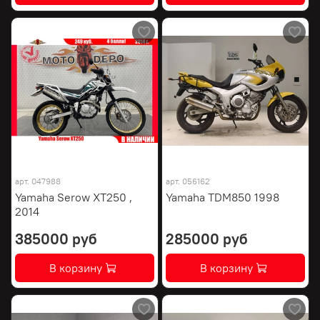
арт.
047988
арт.
056162
Yamaha Serow XT250 ,
Yamaha TDM850 1998
2014
385000 руб
285000 руб
В корзину
В корзину