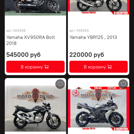
арт.
055348
арт.
048355
Yamaha XV950RA Bolt
Yamaha YBR125 , 2013
2018
545000 руб
220000 руб
В корзину
В корзину