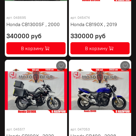
арт.
048695
арт.
045474
Honda CB1300SF , 2000
Honda CB190X , 2019
340000 руб
330000 руб
В корзину
В корзину
арт.
045517
арт.
047053
Honda CB190X , 2020
Honda CB400 , 2008