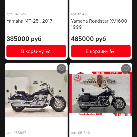
арт.
047825
арт.
054725
Yamaha MT-25 , 2017
Yamaha Roadstar XV1600
1999
335000 руб
485000 руб
В корзину
В корзину
арт.
055947
арт.
051843