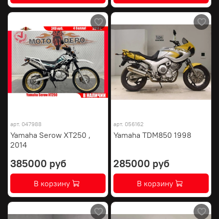
арт.
047988
арт.
056162
Yamaha Serow XT250 ,
Yamaha TDM850 1998
2014
385000 руб
285000 руб
В корзину
В корзину