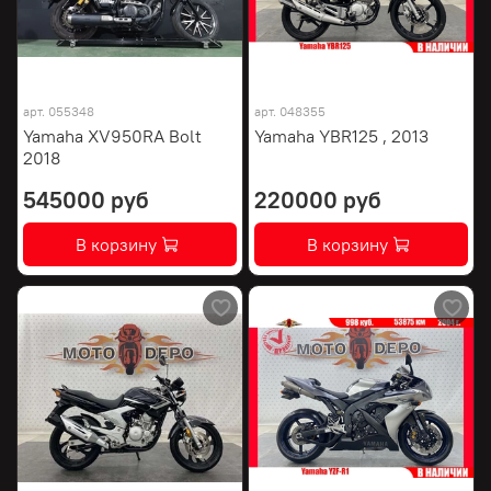
арт.
055348
арт.
048355
Yamaha XV950RA Bolt
Yamaha YBR125 , 2013
2018
545000 руб
220000 руб
В корзину
В корзину