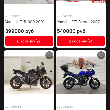
арт.
056081
арт.
047999
Yamaha FJR1300 2001
Yamaha FZ1 Fazer , 2007
399000 руб
540000 руб
В корзину
В корзину
арт.
056063
арт.
052820