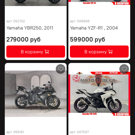
арт.
052102
арт.
048688
Yamaha YBR250, 2011
Yamaha YZF-R1 , 2004
279000 руб
599000 руб
В корзину
В корзину
арт.
056161
арт.
047537