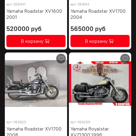
арт.
055947
арт.
051843
Yamaha Roadstar XV1600
Yamaha Roadstar XV1700
2001
2004
520000 руб
565000 руб
В корзину
В корзину
арт.
053823
арт.
050259
Yamaha Roadstar XV1700
Yamaha Royalstar
2008
XVZ1300 1996