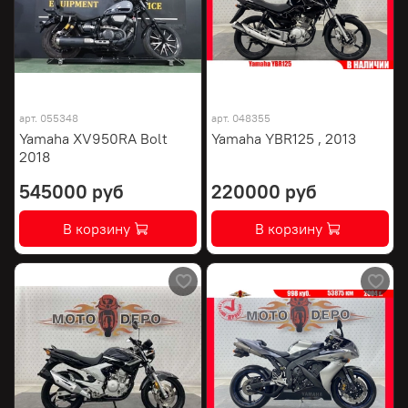
арт.
055348
арт.
048355
Yamaha XV950RA Bolt
Yamaha YBR125 , 2013
2018
545000 руб
220000 руб
В корзину
В корзину