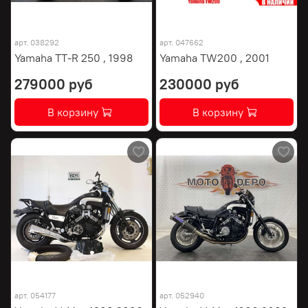
арт.
038292
арт.
047662
Yamaha TT-R 250 , 1998
Yamaha TW200 , 2001
279000 руб
230000 руб
В корзину
В корзину
арт.
054177
арт.
052940