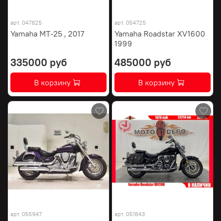
арт.
047825
арт.
054725
Yamaha MT-25 , 2017
Yamaha Roadstar XV1600
1999
335000 руб
485000 руб
В корзину
В корзину
арт.
055947
арт.
051843