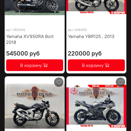
арт.
055348
арт.
048355
Yamaha XV950RA Bolt
Yamaha YBR125 , 2013
2018
545000 руб
220000 руб
В корзину
В корзину