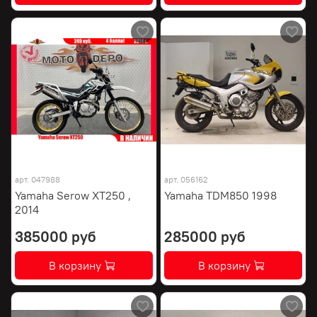
арт.
047988
арт.
056162
Yamaha Serow XT250 ,
Yamaha TDM850 1998
2014
385000 руб
285000 руб
В корзину
В корзину