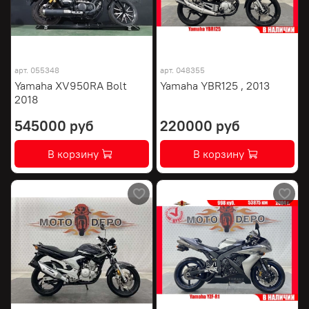
арт.
055348
арт.
048355
Yamaha XV950RA Bolt
Yamaha YBR125 , 2013
2018
545000 руб
220000 руб
В корзину
В корзину