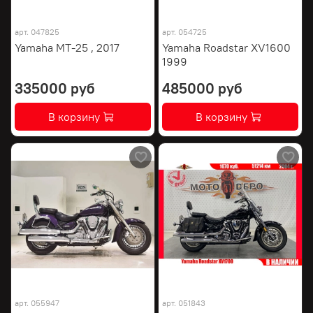
арт.
047825
арт.
054725
Yamaha MT-25 , 2017
Yamaha Roadstar XV1600
1999
335000 руб
485000 руб
В корзину
В корзину
арт.
055947
арт.
051843