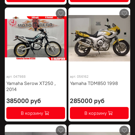
арт.
047988
арт.
056162
Yamaha Serow XT250 ,
Yamaha TDM850 1998
2014
385000 руб
285000 руб
В корзину
В корзину