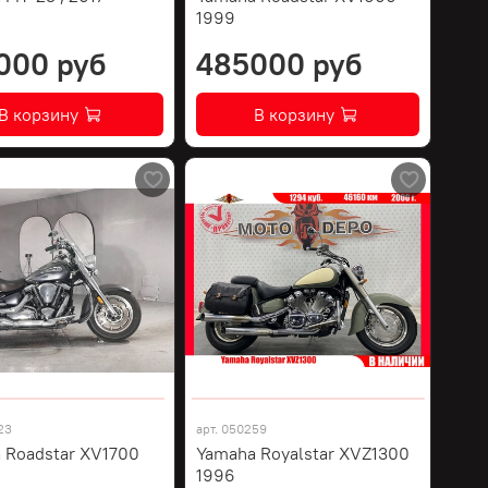
1999
000 руб
485000 руб
В корзину
В корзину
23
арт.
050259
 Roadstar XV1700
Yamaha Royalstar XVZ1300
1996