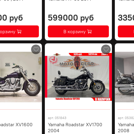
00 руб
599000 руб
335
корзину
В корзину
арт.
051843
арт.
0538
oadstar XV1600
Yamaha Roadstar XV1700
Yamaha
2004
2008