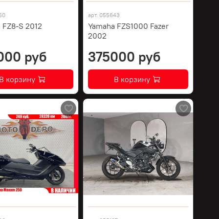
60
арт.
055643
 FZ8-S 2012
Yamaha FZS1000 Fazer
2002
000 руб
375000 руб
В корзину
В корзину