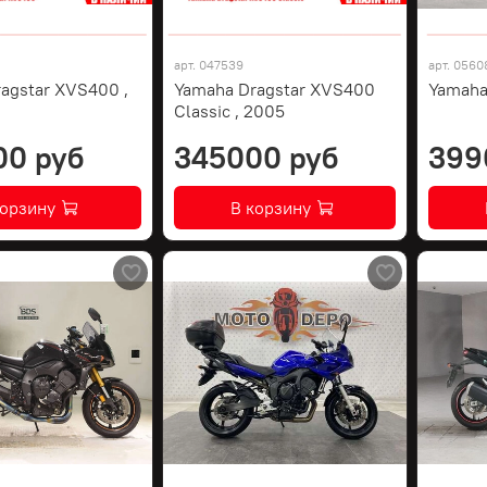
арт.
047539
арт.
0560
agstar XVS400 ,
Yamaha Dragstar XVS400
Yamaha
Classic , 2005
00 руб
345000 руб
399
корзину
В корзину