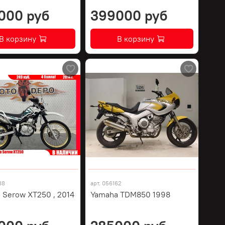
000 руб
399000 руб
В корзину
В корзину
88
арт.
056162
 Serow XT250 , 2014
Yamaha TDM850 1998