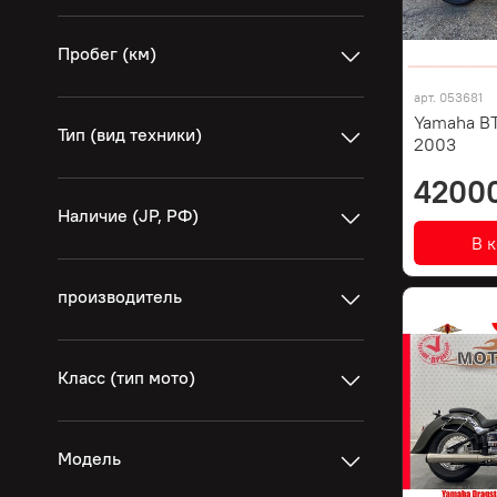
Пробег (км)
арт.
053681
Yamaha BT
Тип (вид техники)
2003
4200
Наличие (JP, РФ)
В 
производитель
Класс (тип мото)
Модель