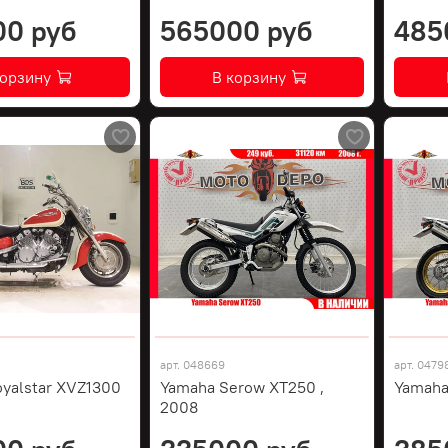
00 руб
565000 руб
485
корзину
В корзину
арт.
048669
арт.
0479
yalstar XVZ1300
Yamaha Serow XT250 ,
Yamaha
2008