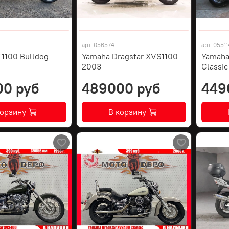
арт.
056574
арт.
05511
1100 Bulldog
Yamaha Dragstar XVS1100
Yamaha
2003
Classi
00 руб
489000 руб
449
корзину
В корзину