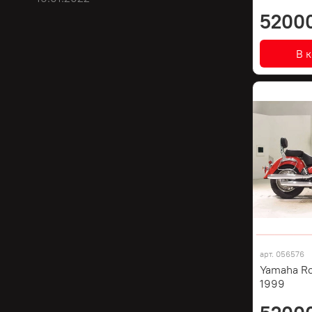
5200
В 
арт.
056576
Yamaha Ro
1999