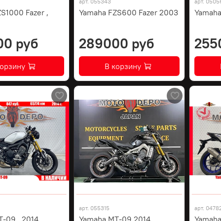
арт.
055343
арт.
0505
S1000 Fazer ,
Yamaha FZS600 Fazer 2003
Yamaha
00 руб
289000 руб
255
корзину
В корзину
арт.
055315
арт.
0478
-09 , 2014
Yamaha MT-09 2014
Yamaha