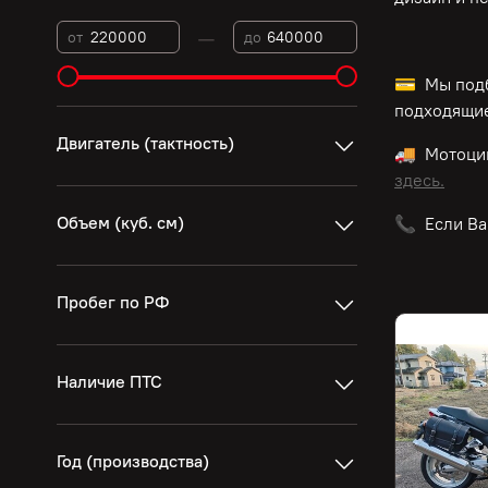
—
от
до
💳 Мы подб
подходящие
Двигатель (тактность)
🚚 Мотоци
здесь.
Объем (куб. см)
📞 Если Ва
Пробег по РФ
Наличие ПТС
Год (производства)