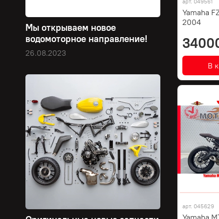
арт.
049561
Yamaha FZ
2004
Мы открываем новое
водомоторное направление!
3400
26.08.2023
В 
арт.
045629
Yamaha MT