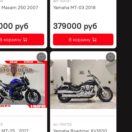
66
арт.
055187
 Maxam 250 2007
Yamaha MT-03 2018
000 руб
379000 руб
В корзину
В корзину
25
арт.
054725
 MT-25 , 2017
Yamaha Roadstar XV1600