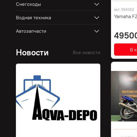
Снегоходы
арт.
056063
Yamaha FZ
Водная техника
Автозапчасти
4950
В 
Новости
Все новости