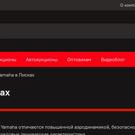
О комп
кционы
Автоаукционы
Оптовикам
Видеоблог
amaha в Лисках
ах
Yamaha отличаются повышенной аэродинамикой, безопаснос
ередовые технические характеристики.