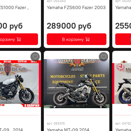
арт.
055343
арт.
0505
S1000 Fazer ,
Yamaha FZS600 Fazer 2003
Yamaha
00 руб
289000 руб
255
корзину
В корзину
арт.
055315
арт.
0478
-09 , 2014
Yamaha MT-09 2014
Yamaha