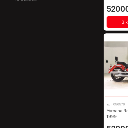
5200
В 
арт.
056576
Yamaha Ro
1999