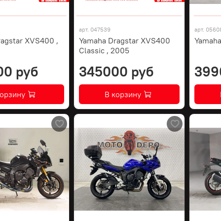
арт.
047539
арт.
0560
agstar XVS400 ,
Yamaha Dragstar XVS400
Yamaha
Classic , 2005
00 руб
345000 руб
399
корзину
В корзину