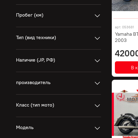
Пробег (км)
арт.
053681
Yamaha BT
Тип (вид техники)
2003
4200
Наличие (JP, РФ)
В 
производитель
Класс (тип мото)
Модель