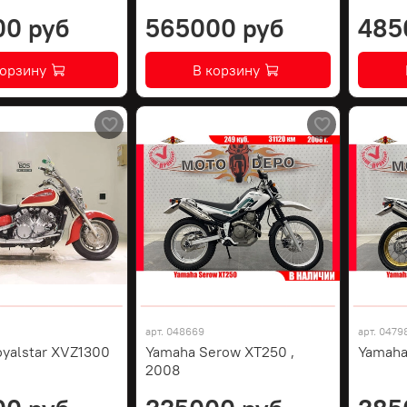
00 руб
565000 руб
485
корзину
В корзину
арт.
048669
арт.
0479
yalstar XVZ1300
Yamaha Serow XT250 ,
Yamaha
2008