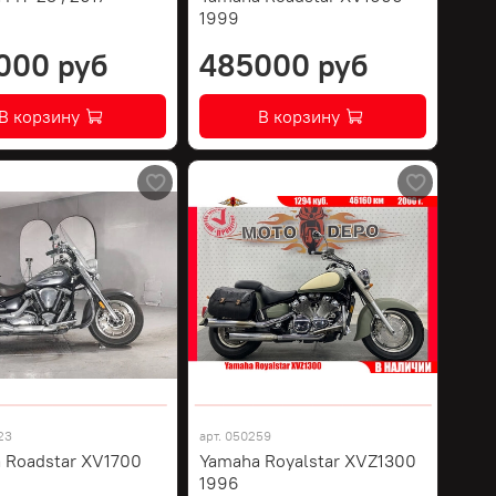
1999
000 руб
485000 руб
В корзину
В корзину
23
арт.
050259
 Roadstar XV1700
Yamaha Royalstar XVZ1300
1996