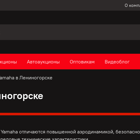
О комп
кционы
Автоаукционы
Оптовикам
Видеоблог
amaha в Лениногорске
иногорске
Yamaha отличаются повышенной аэродинамикой, безопаснос
ередовые технические характеристики.