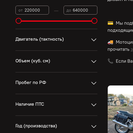
—
от
до
💳 Мы подб
подходящие
Двигатель (тактность)
🚚 Мотоци
прочитать
з
Объем (куб. см)
📞 Если Ва
Пробег по РФ
Наличие ПТС
Год (производства)