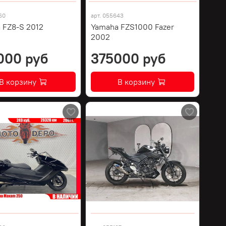
60
арт.
055643
 FZ8-S 2012
Yamaha FZS1000 Fazer
2002
000 руб
375000 руб
В корзину
В корзину