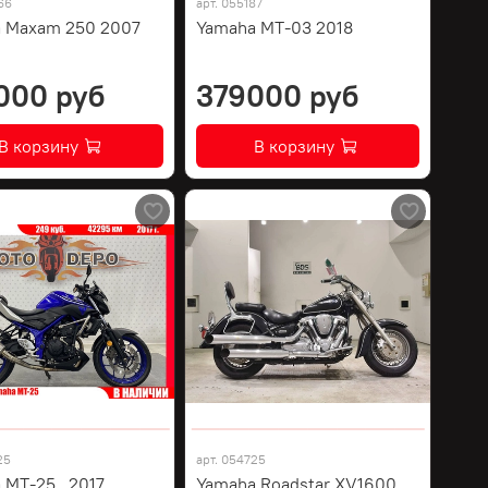
66
арт.
055187
 Maxam 250 2007
Yamaha MT-03 2018
000 руб
379000 руб
В корзину
В корзину
25
арт.
054725
 MT-25 , 2017
Yamaha Roadstar XV1600