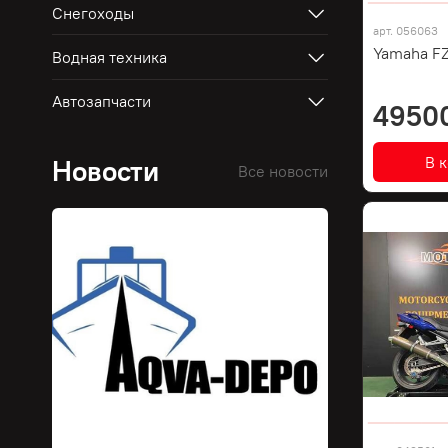
Снегоходы
арт.
056063
Yamaha FZ
Водная техника
Автозапчасти
4950
В 
Новости
Все новости