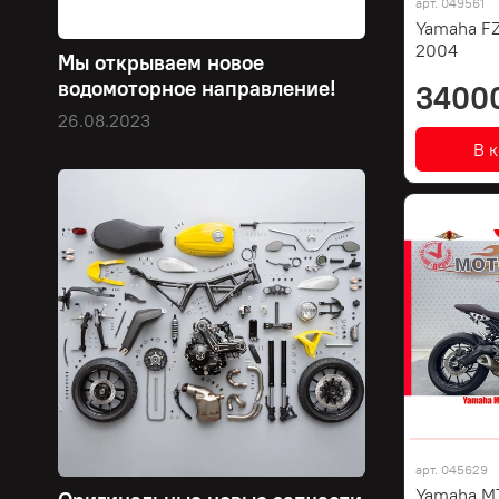
арт.
049561
Yamaha FZ
2004
Мы открываем новое
водомоторное направление!
3400
26.08.2023
В 
арт.
045629
Yamaha MT