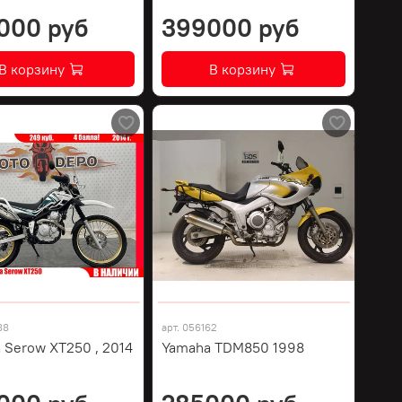
000 руб
399000 руб
В корзину
В корзину
88
арт.
056162
 Serow XT250 , 2014
Yamaha TDM850 1998