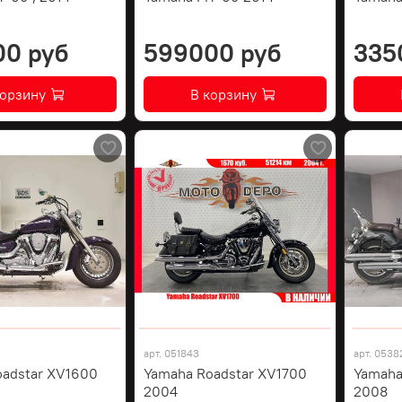
00 руб
599000 руб
335
корзину
В корзину
арт.
051843
арт.
0538
oadstar XV1600
Yamaha Roadstar XV1700
Yamaha
2004
2008