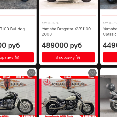
арт.
056574
арт.
05511
1100 Bulldog
Yamaha Dragstar XVS1100
Yamaha
2003
Classi
00 руб
489000 руб
449
корзину
В корзину