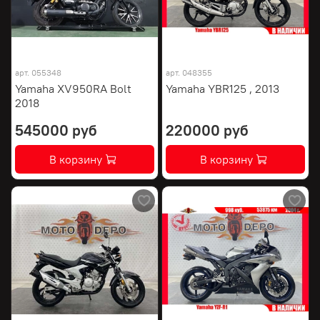
арт.
055348
арт.
048355
Yamaha XV950RA Bolt
Yamaha YBR125 , 2013
2018
545000 руб
220000 руб
В корзину
В корзину