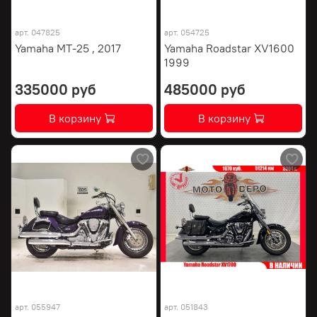
арт.
047825
арт.
054725
Yamaha MT-25 , 2017
Yamaha Roadstar XV1600
1999
335000 руб
485000 руб
В корзину
В корзину
арт.
055947
арт.
051843