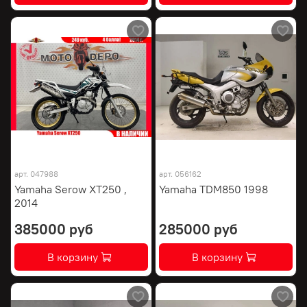
арт.
047988
арт.
056162
Yamaha Serow XT250 ,
Yamaha TDM850 1998
2014
385000 руб
285000 руб
В корзину
В корзину