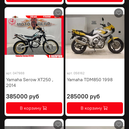
арт.
047988
арт.
056162
Yamaha Serow XT250 ,
Yamaha TDM850 1998
2014
385000 руб
285000 руб
В корзину
В корзину