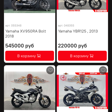
арт.
055348
арт.
048355
Yamaha XV950RA Bolt
Yamaha YBR125 , 2013
2018
545000 руб
220000 руб
В корзину
В корзину