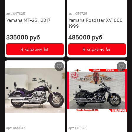
арт.
047825
арт.
054725
Yamaha MT-25 , 2017
Yamaha Roadstar XV1600
1999
335000 руб
485000 руб
В корзину
В корзину
арт.
055947
арт.
051843