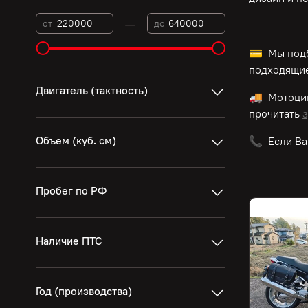
—
от
до
💳 Мы подб
подходящие
Двигатель (тактность)
🚚 Мотоци
прочитать
з
Объем (куб. см)
📞 Если Ва
Пробег по РФ
Наличие ПТС
Год (производства)