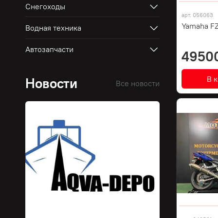
Снегоходы
арт.
056063
Yamaha FZ
Водная техника
Автозапчасти
4950
В 
Новости
Все новости