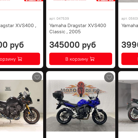
арт.
047539
арт.
0560
agstar XVS400 ,
Yamaha Dragstar XVS400
Yamaha
Classic , 2005
00 руб
345000 руб
399
корзину
В корзину