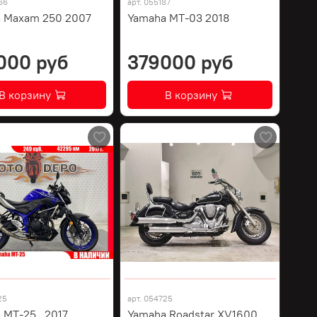
66
арт.
055187
 Maxam 250 2007
Yamaha MT-03 2018
000 руб
379000 руб
В корзину
В корзину
25
арт.
054725
 MT-25 , 2017
Yamaha Roadstar XV1600