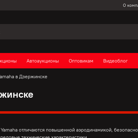
О комп
кционы
Автоаукционы
Оптовикам
Видеоблог
amaha в Дзержинске
ржинске
Yamaha отличаются повышенной аэродинамикой, безопаснос
ередовые технические характеристики.