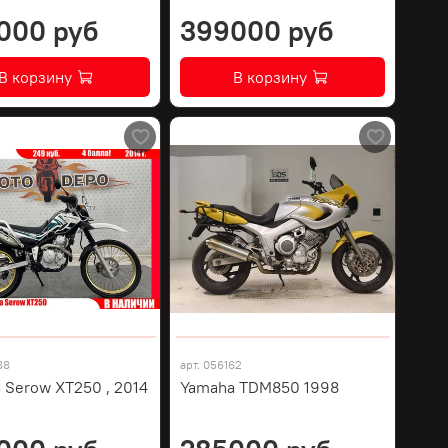
000 руб
399000 руб
В корзину
В корзину
88
арт.
056162
 Serow XT250 , 2014
Yamaha TDM850 1998