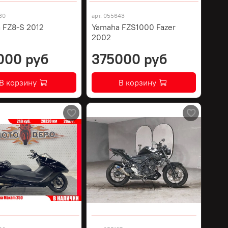
60
арт.
055643
 FZ8-S 2012
Yamaha FZS1000 Fazer
2002
000 руб
375000 руб
В корзину
В корзину