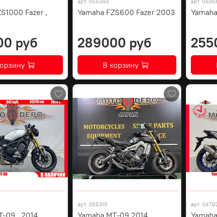
арт.
055343
арт.
0505
S1000 Fazer ,
Yamaha FZS600 Fazer 2003
Yamaha
00 руб
289000 руб
255
корзину
В корзину
арт.
055315
арт.
0478
-09 , 2014
Yamaha MT-09 2014
Yamaha