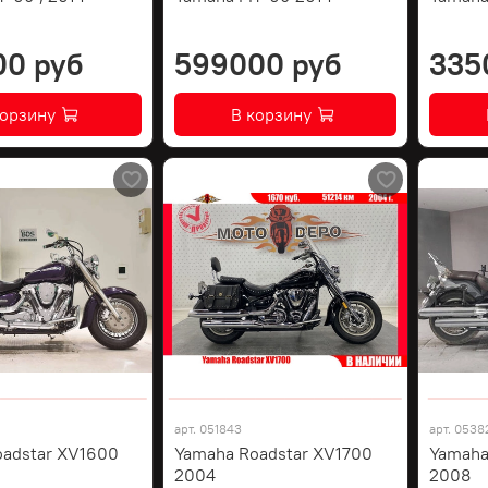
00 руб
599000 руб
335
корзину
В корзину
арт.
051843
арт.
0538
oadstar XV1600
Yamaha Roadstar XV1700
Yamaha
2004
2008