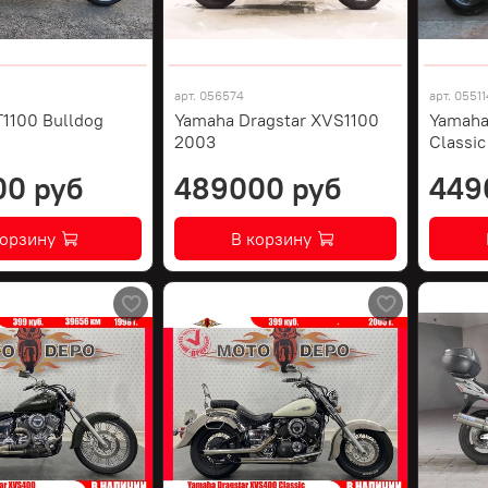
арт.
056574
арт.
05511
1100 Bulldog
Yamaha Dragstar XVS1100
Yamaha
2003
Classi
00 руб
489000 руб
449
корзину
В корзину