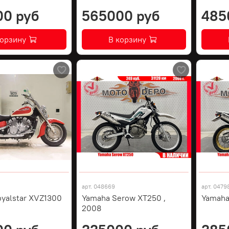
00 руб
565000 руб
485
корзину
В корзину
арт.
048669
арт.
0479
yalstar XVZ1300
Yamaha Serow XT250 ,
Yamaha
2008