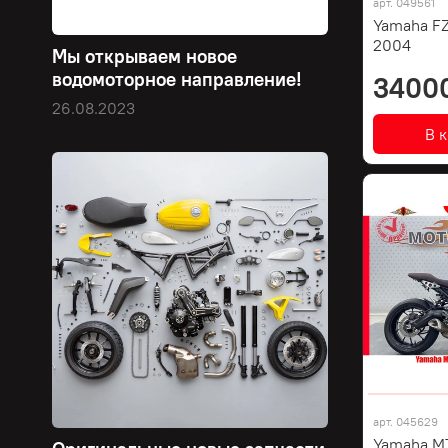
арт.
049561
Yamaha FZ
2004
Мы открываем новое
водомоторное направление!
3400
26.08.2023
В 
арт.
045629
Yamaha MT