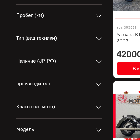
Пробег (км)
арт.
053681
Yamaha BT
Тип (вид техники)
2003
4200
Наличие (JP, РФ)
В 
производитель
Класс (тип мото)
Модель