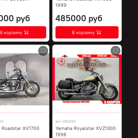
1999
000 руб
485000 руб
В корзину
В корзину
23
арт.
050259
 Roadstar XV1700
Yamaha Royalstar XVZ1300
1996