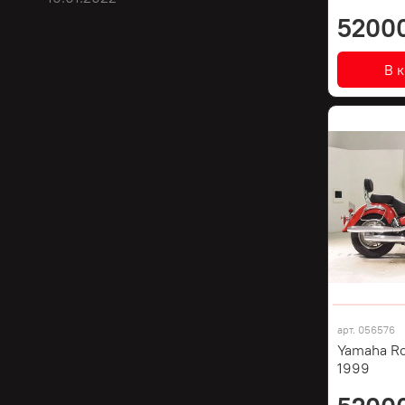
5200
В 
арт.
056576
Yamaha Ro
1999