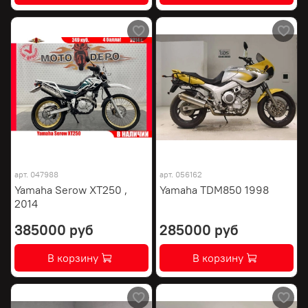
арт.
047988
арт.
056162
Yamaha Serow XT250 ,
Yamaha TDM850 1998
2014
385000 руб
285000 руб
В корзину
В корзину