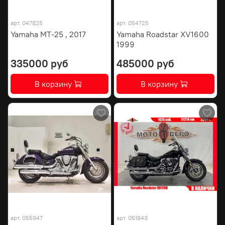
арт.
047825
арт.
054725
Yamaha MT-25 , 2017
Yamaha Roadstar XV1600
1999
335000 руб
485000 руб
В корзину
В корзину
арт.
055947
арт.
051843