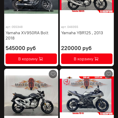
арт.
055348
арт.
048355
Yamaha XV950RA Bolt
Yamaha YBR125 , 2013
2018
545000 руб
220000 руб
В корзину
В корзину