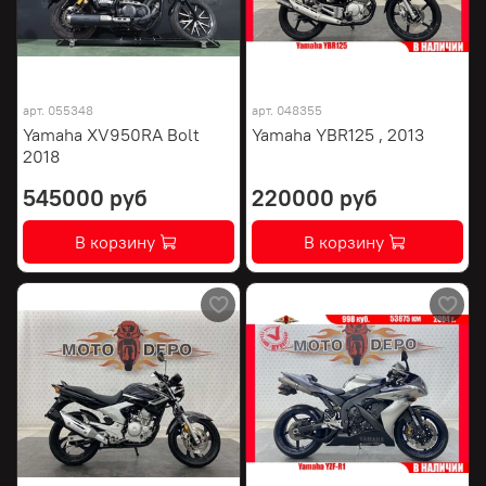
арт.
055348
арт.
048355
Yamaha XV950RA Bolt
Yamaha YBR125 , 2013
2018
545000 руб
220000 руб
В корзину
В корзину