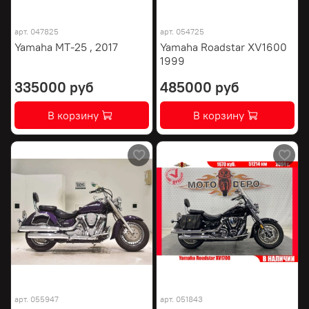
арт.
047825
арт.
054725
Yamaha MT-25 , 2017
Yamaha Roadstar XV1600
1999
335000 руб
485000 руб
В корзину
В корзину
арт.
055947
арт.
051843