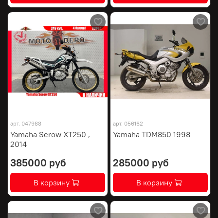
арт.
047988
арт.
056162
Yamaha Serow XT250 ,
Yamaha TDM850 1998
2014
385000 руб
285000 руб
В корзину
В корзину