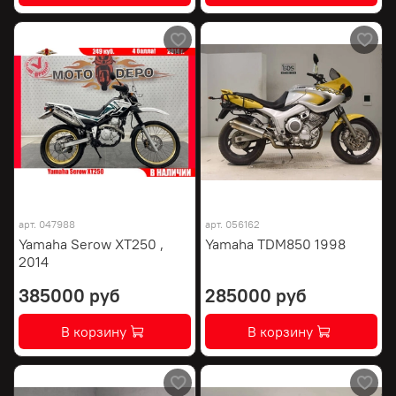
арт.
047988
арт.
056162
Yamaha Serow XT250 ,
Yamaha TDM850 1998
2014
385000 руб
285000 руб
В корзину
В корзину