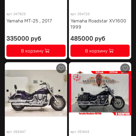
арт.
047825
арт.
054725
Yamaha MT-25 , 2017
Yamaha Roadstar XV1600
1999
335000 руб
485000 руб
В корзину
В корзину
арт.
055947
арт.
051843