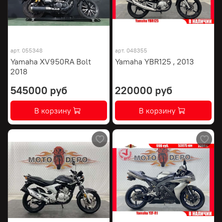
арт.
055348
арт.
048355
Yamaha XV950RA Bolt
Yamaha YBR125 , 2013
2018
545000 руб
220000 руб
В корзину
В корзину