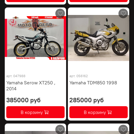
арт.
047988
арт.
056162
Yamaha Serow XT250 ,
Yamaha TDM850 1998
2014
385000 руб
285000 руб
В корзину
В корзину