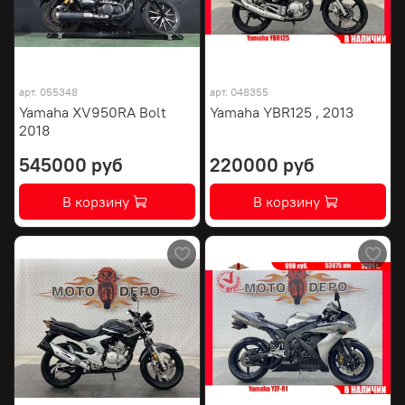
арт.
055348
арт.
048355
Yamaha XV950RA Bolt
Yamaha YBR125 , 2013
2018
545000 руб
220000 руб
В корзину
В корзину