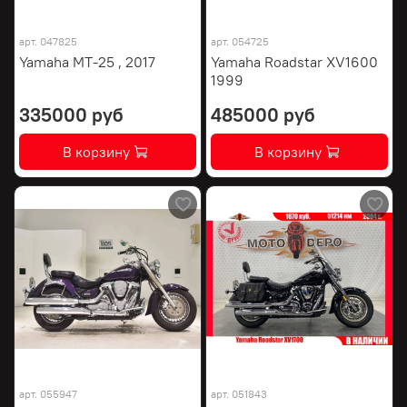
арт.
047825
арт.
054725
Yamaha MT-25 , 2017
Yamaha Roadstar XV1600
1999
335000 руб
485000 руб
В корзину
В корзину
арт.
055947
арт.
051843