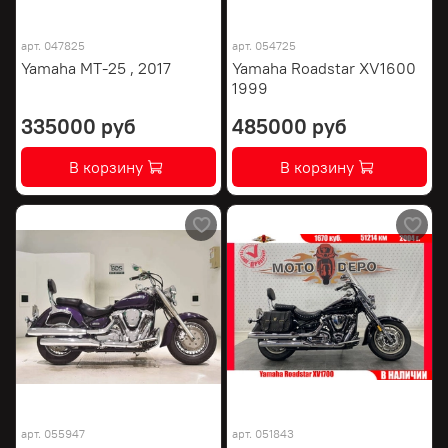
арт.
047825
арт.
054725
Yamaha MT-25 , 2017
Yamaha Roadstar XV1600
1999
335000 руб
485000 руб
В корзину
В корзину
арт.
055947
арт.
051843