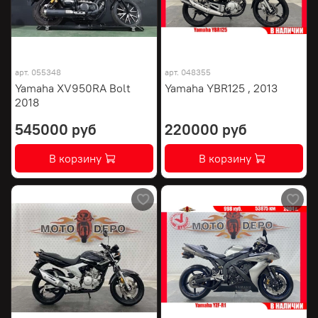
арт.
055348
арт.
048355
Yamaha XV950RA Bolt
Yamaha YBR125 , 2013
2018
545000 руб
220000 руб
В корзину
В корзину