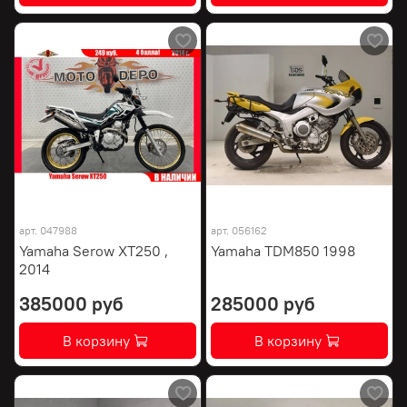
арт.
047988
арт.
056162
Yamaha Serow XT250 ,
Yamaha TDM850 1998
2014
385000 руб
285000 руб
В корзину
В корзину