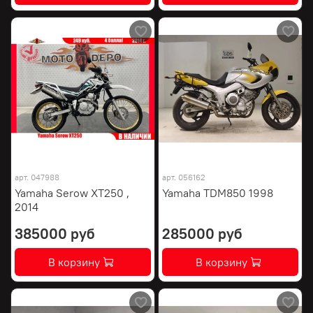
арт.
047988
арт.
056162
Yamaha Serow XT250 ,
Yamaha TDM850 1998
2014
385000 руб
285000 руб
В корзину
В корзину