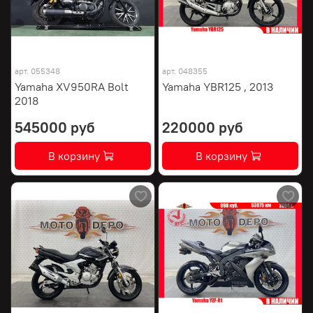
арт.
055348
арт.
048355
Yamaha XV950RA Bolt
Yamaha YBR125 , 2013
2018
545000 руб
220000 руб
В корзину
В корзину