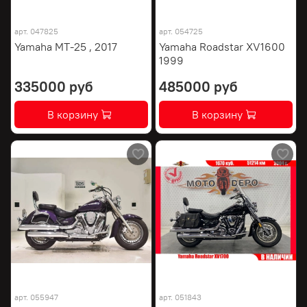
арт.
047825
арт.
054725
Yamaha MT-25 , 2017
Yamaha Roadstar XV1600
1999
335000 руб
485000 руб
В корзину
В корзину
арт.
055947
арт.
051843