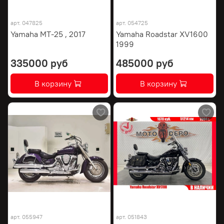
арт.
047825
арт.
054725
Yamaha MT-25 , 2017
Yamaha Roadstar XV1600
1999
335000 руб
485000 руб
В корзину
В корзину
арт.
055947
арт.
051843