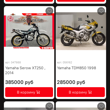
арт.
047988
арт.
056162
Yamaha Serow XT250 ,
Yamaha TDM850 1998
2014
385000 руб
285000 руб
В корзину
В корзину