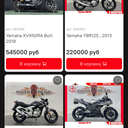
арт.
055348
арт.
048355
Yamaha XV950RA Bolt
Yamaha YBR125 , 2013
2018
545000 руб
220000 руб
В корзину
В корзину