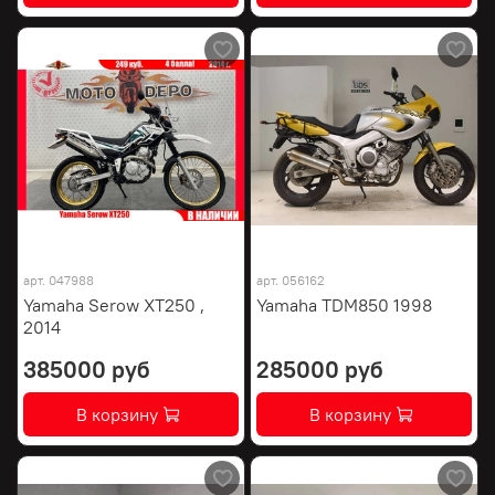
арт.
047988
арт.
056162
Yamaha Serow XT250 ,
Yamaha TDM850 1998
2014
385000 руб
285000 руб
В корзину
В корзину