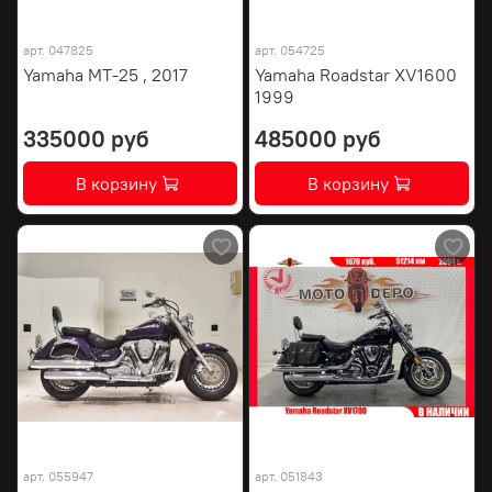
арт.
047825
арт.
054725
Yamaha MT-25 , 2017
Yamaha Roadstar XV1600
1999
335000 руб
485000 руб
В корзину
В корзину
арт.
055947
арт.
051843