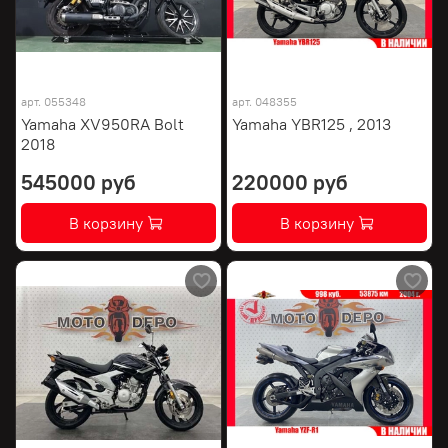
арт.
055348
арт.
048355
Yamaha XV950RA Bolt
Yamaha YBR125 , 2013
2018
545000 руб
220000 руб
В корзину
В корзину