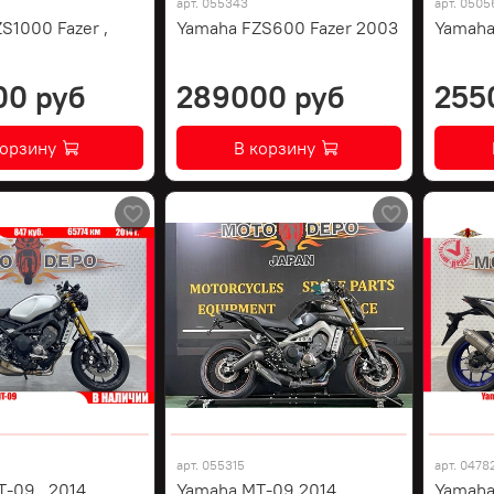
арт.
055343
арт.
0505
S1000 Fazer ,
Yamaha FZS600 Fazer 2003
Yamaha
00 руб
289000 руб
255
корзину
В корзину
арт.
055315
арт.
0478
-09 , 2014
Yamaha MT-09 2014
Yamaha