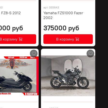
60
арт.
055643
 FZ8-S 2012
Yamaha FZS1000 Fazer
2002
000 руб
375000 руб
В корзину
В корзину