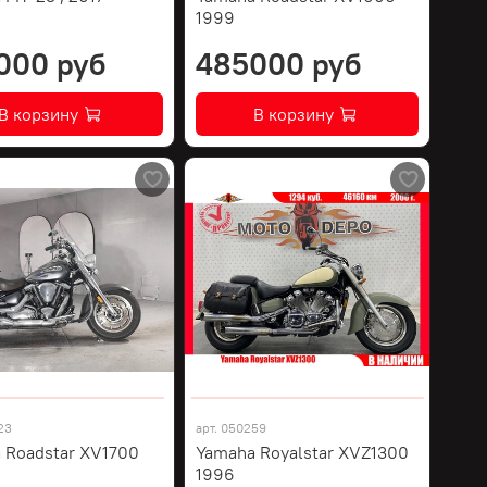
1999
000 руб
485000 руб
В корзину
В корзину
23
арт.
050259
 Roadstar XV1700
Yamaha Royalstar XVZ1300
1996