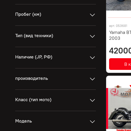
Пробег (км)
арт.
053681
Yamaha BT
Тип (вид техники)
2003
4200
Наличие (JP, РФ)
В 
производитель
Класс (тип мото)
Модель