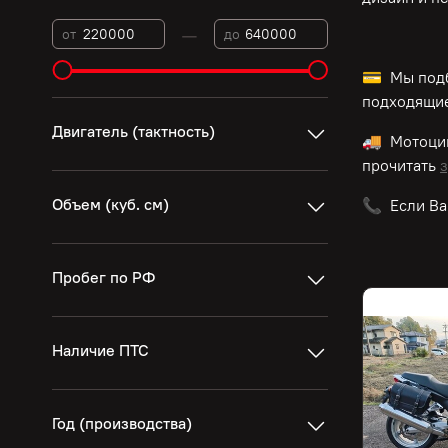
—
от
до
💳 Мы подб
подходящие
Двигатель (тактность)
🚚 Мотоци
прочитать
з
Объем (куб. см)
📞 Если Ва
Пробег по РФ
Наличие ПТС
Год (производства)