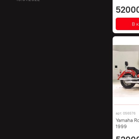
5200
В 
арт.
056576
Yamaha Ro
1999