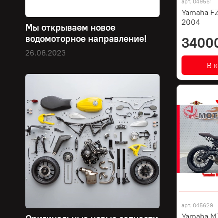
арт.
049561
Yamaha FZ
2004
Мы открываем новое
водомоторное направление!
3400
26.08.2023
В 
арт.
045629
Yamaha MT