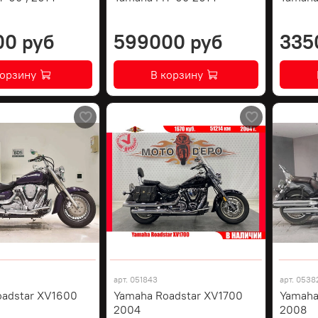
00 руб
599000 руб
335
корзину
В корзину
арт.
051843
арт.
0538
oadstar XV1600
Yamaha Roadstar XV1700
Yamaha
2004
2008