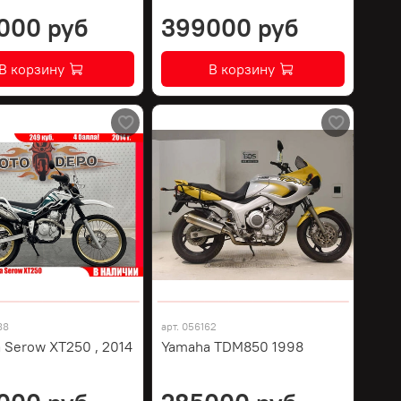
000 руб
399000 руб
В корзину
В корзину
88
арт.
056162
 Serow XT250 , 2014
Yamaha TDM850 1998