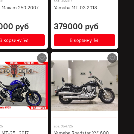
66
арт.
055187
 Maxam 250 2007
Yamaha MT-03 2018
000 руб
379000 руб
В корзину
В корзину
25
арт.
054725
 MT-25 , 2017
Yamaha Roadstar XV1600