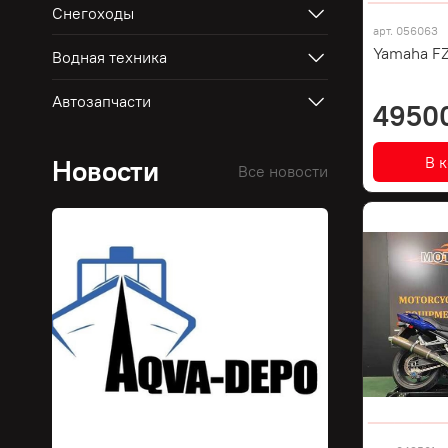
Снегоходы
арт.
056063
Yamaha FZ
Водная техника
Автозапчасти
4950
В 
Новости
Все новости