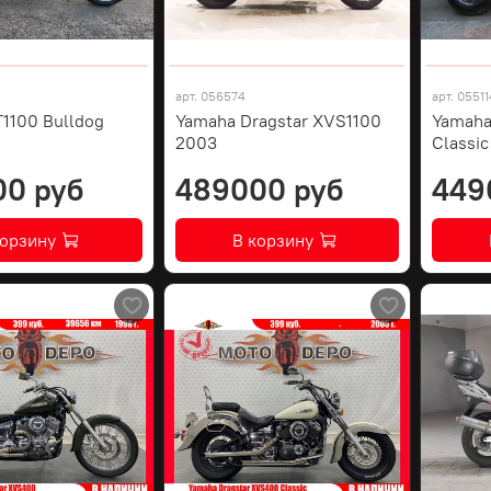
арт.
056574
арт.
05511
1100 Bulldog
Yamaha Dragstar XVS1100
Yamaha
2003
Classi
00 руб
489000 руб
449
корзину
В корзину