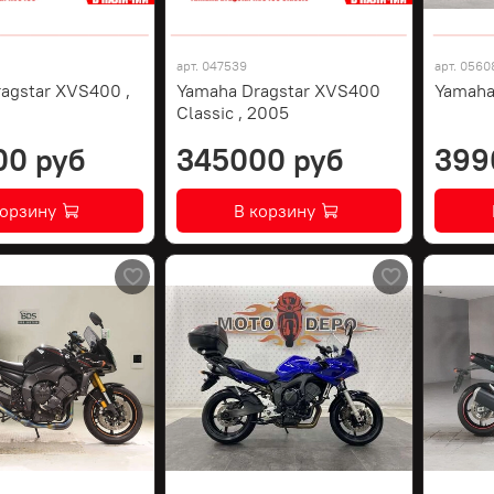
арт.
047539
арт.
0560
agstar XVS400 ,
Yamaha Dragstar XVS400
Yamaha
Classic , 2005
00 руб
345000 руб
399
корзину
В корзину