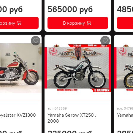
00 руб
565000 руб
485
корзину
В корзину
арт.
048669
арт.
0479
yalstar XVZ1300
Yamaha Serow XT250 ,
Yamaha
2008