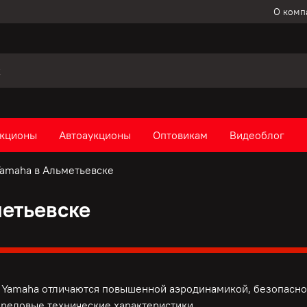
О комп
кционы
Автоаукционы
Оптовикам
Видеоблог
amaha в Альметьевске
етьевске
Yamaha отличаются повышенной аэродинамикой, безопаснос
ередовые технические характеристики.