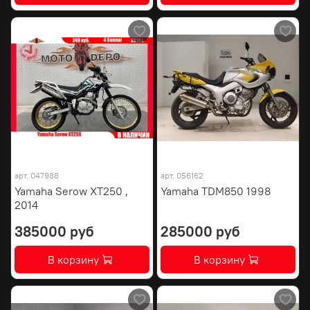
арт.
047988
арт.
056162
Yamaha Serow XT250 ,
Yamaha TDM850 1998
2014
385000 руб
285000 руб
В корзину
В корзину