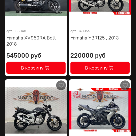
арт.
055348
арт.
048355
Yamaha XV950RA Bolt
Yamaha YBR125 , 2013
2018
545000 руб
220000 руб
В корзину
В корзину