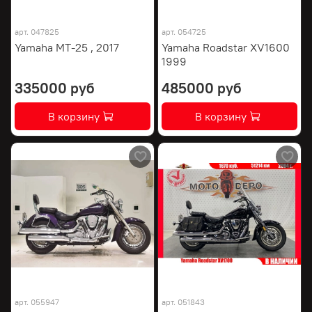
арт.
047825
арт.
054725
Yamaha MT-25 , 2017
Yamaha Roadstar XV1600
1999
335000 руб
485000 руб
В корзину
В корзину
арт.
055947
арт.
051843