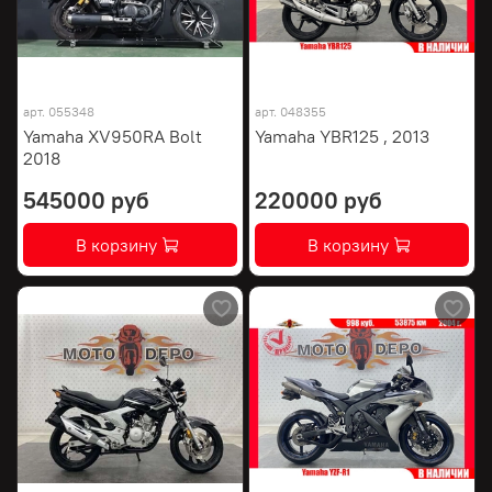
арт.
055348
арт.
048355
Yamaha XV950RA Bolt
Yamaha YBR125 , 2013
2018
545000 руб
220000 руб
В корзину
В корзину