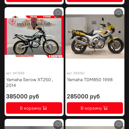
арт.
047988
арт.
056162
Yamaha Serow XT250 ,
Yamaha TDM850 1998
2014
385000 руб
285000 руб
В корзину
В корзину