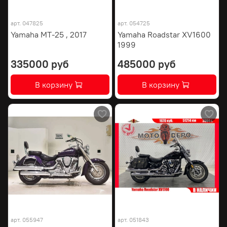
арт.
047825
арт.
054725
Yamaha MT-25 , 2017
Yamaha Roadstar XV1600
1999
335000 руб
485000 руб
В корзину
В корзину
арт.
055947
арт.
051843