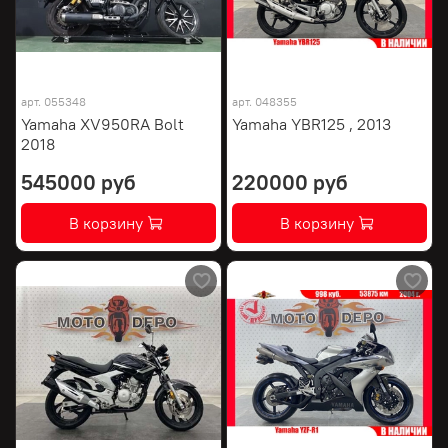
арт.
055348
арт.
048355
Yamaha XV950RA Bolt
Yamaha YBR125 , 2013
2018
545000 руб
220000 руб
В корзину
В корзину