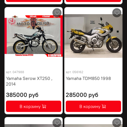
арт.
047988
арт.
056162
Yamaha Serow XT250 ,
Yamaha TDM850 1998
2014
385000 руб
285000 руб
В корзину
В корзину