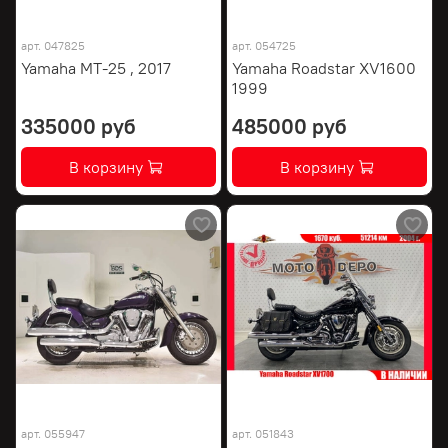
арт.
047825
арт.
054725
Yamaha MT-25 , 2017
Yamaha Roadstar XV1600
1999
335000 руб
485000 руб
В корзину
В корзину
арт.
055947
арт.
051843