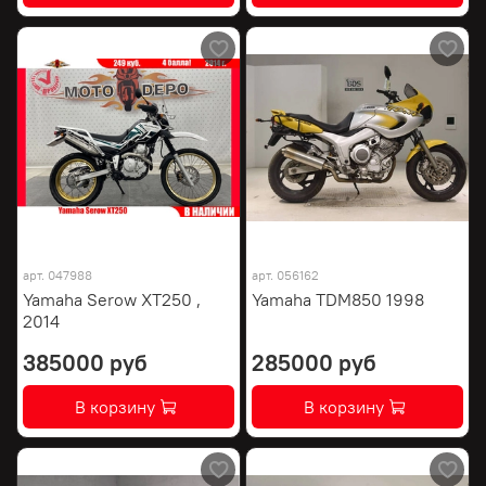
арт.
047988
арт.
056162
Yamaha Serow XT250 ,
Yamaha TDM850 1998
2014
385000 руб
285000 руб
В корзину
В корзину