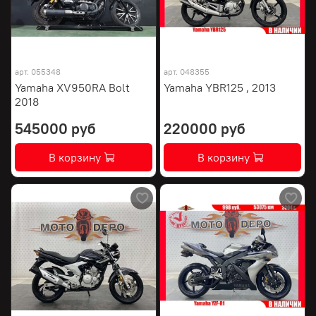
арт.
055348
арт.
048355
Yamaha XV950RA Bolt
Yamaha YBR125 , 2013
2018
545000 руб
220000 руб
В корзину
В корзину