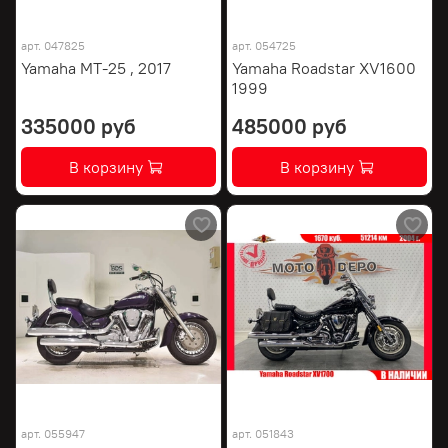
арт.
047825
арт.
054725
Yamaha MT-25 , 2017
Yamaha Roadstar XV1600
1999
335000 руб
485000 руб
В корзину
В корзину
арт.
055947
арт.
051843