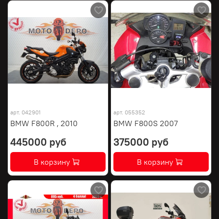
арт.
042901
арт.
055352
BMW F800R , 2010
BMW F800S 2007
445000 руб
375000 руб
В корзину
В корзину