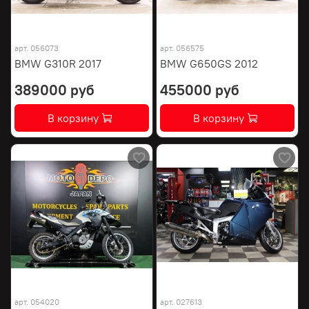
арт.
056073
арт.
056575
BMW G310R 2017
BMW G650GS 2012
389000 руб
455000 руб
В корзину
В корзину
арт.
054020
арт.
027613