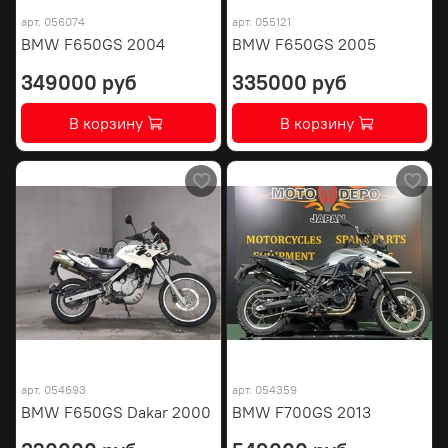
арт.
056074
арт.
055121
BMW F650GS 2004
BMW F650GS 2005
349000 руб
335000 руб
В корзину
В корзину
арт.
054693
арт.
054359
BMW F650GS Dakar 2000
BMW F700GS 2013