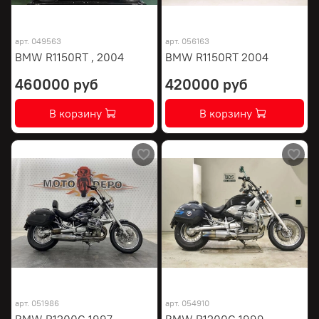
арт.
049563
арт.
056163
BMW R1150RT , 2004
BMW R1150RT 2004
460000 руб
420000 руб
В корзину
В корзину
арт.
051986
арт.
054910
BMW R1200C 1997
BMW R1200C 1999