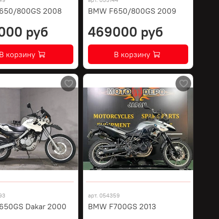
650/800GS 2008
BMW F650/800GS 2009
000 руб
469000 руб
В корзину
В корзину
93
арт.
054359
650GS Dakar 2000
BMW F700GS 2013