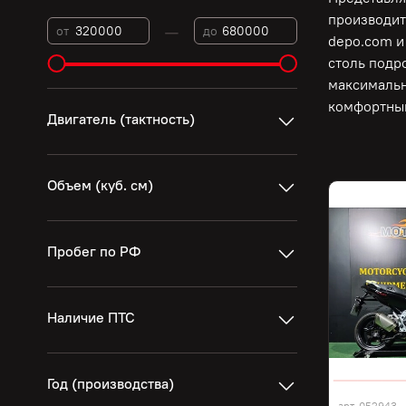
производит
—
от
до
depo.com и
столь подр
максимальн
комфортны
Двигатель (тактность)
Объем (куб. см)
Пробег по РФ
Наличие ПТС
Год (производства)
арт.
052943