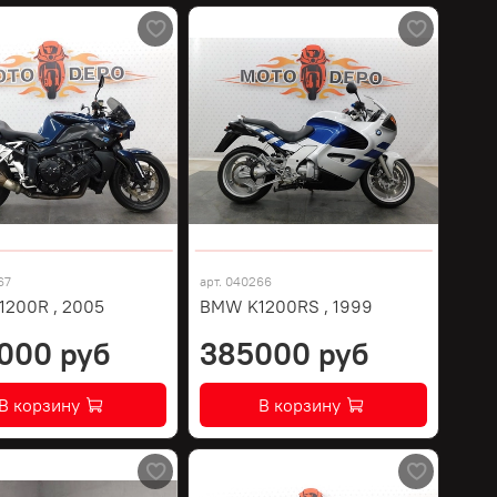
67
арт.
040266
200R , 2005
BMW K1200RS , 1999
000 руб
385000 руб
В корзину
В корзину