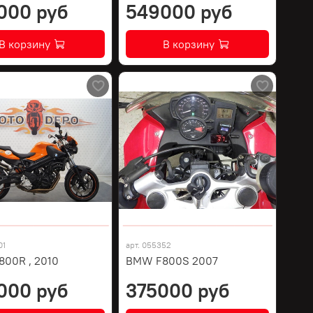
000 руб
549000 руб
В корзину
В корзину
01
арт.
055352
00R , 2010
BMW F800S 2007
000 руб
375000 руб