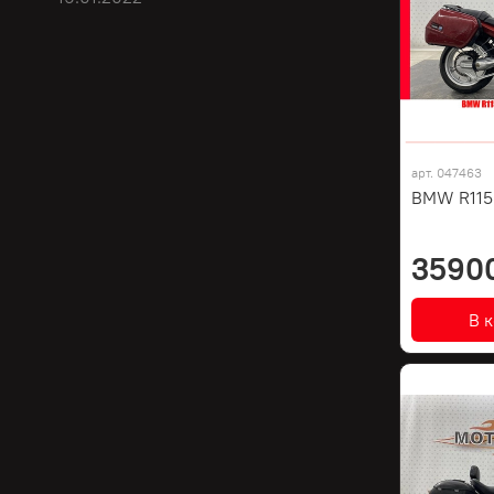
арт.
047463
BMW R1150
3590
В 