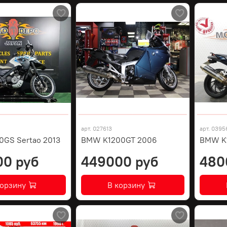
арт.
027613
арт.
0395
GS Sertao 2013
BMW K1200GT 2006
BMW K1
00 руб
449000 руб
480
корзину
В корзину