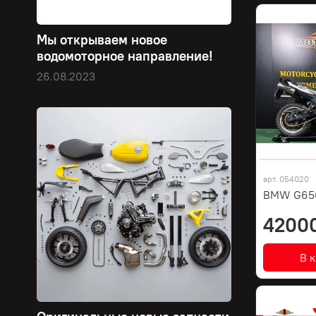
Мы открываем новое
водомоторное направление!
26.08.2023
арт.
054020
BMW G650
4200
В 