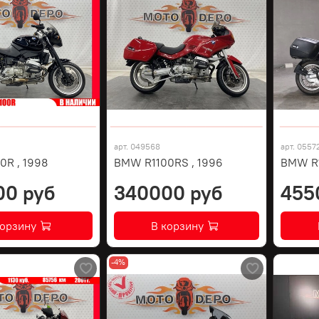
арт.
049568
арт.
0557
0R , 1998
BMW R1100RS , 1996
BMW R
00 руб
340000 руб
455
корзину
В корзину
-4%