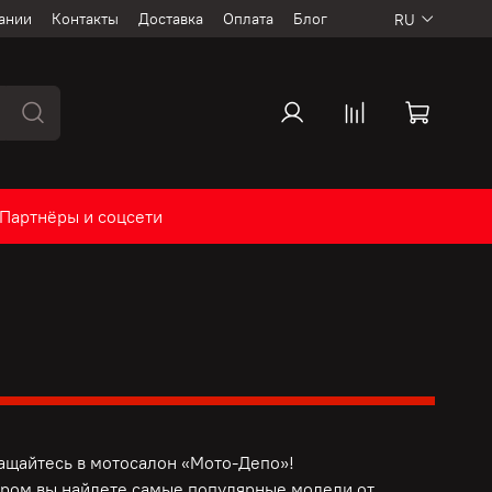
ании
Контакты
Доставка
Оплата
Блог
RU
Партнёры и соцсети
ащайтесь в мотосалон «Мото-Депо»!
ром вы найдете самые популярные модели от