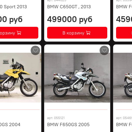
 Sport 2013
BMW C650GT , 2013
BMW F
00 руб
499000 руб
459
корзину
В корзину
арт.
055121
арт.
0546
0GS 2004
BMW F650GS 2005
BMW F