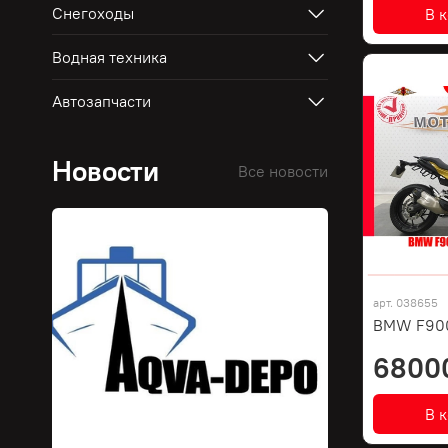
Снегоходы
В 
Водная техника
Автозапчасти
Новости
Все новости
арт.
038655
BMW F900
6800
В 