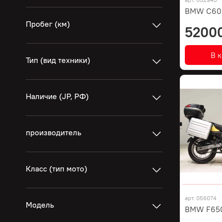
BMW C600
Пробег (км)
5200
В 
Тип (вид техники)
Наличие (JP, РФ)
производитель
Класс (тип мото)
арт.
056074
Модель
BMW F65