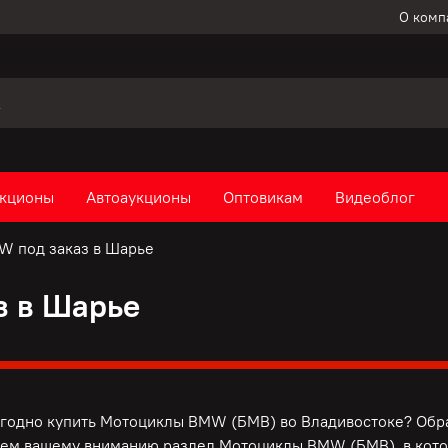
О комп
кционы
Автоаукционы
Оптовикам
Видеоблог
 под заказ в Шарье
з в Шарье
одно купить Мотоциклы BMW (БМВ) во Владивостоке? Обр
ем вашему вниманию раздел Мотоциклы BMW (БМВ), в кото