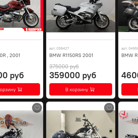
арт.
038427
арт.
0495
R , 2001
BMW R1150RS 2001
BMW R1
375000 руб
00 руб
359000 руб
460
корзину
В корзину