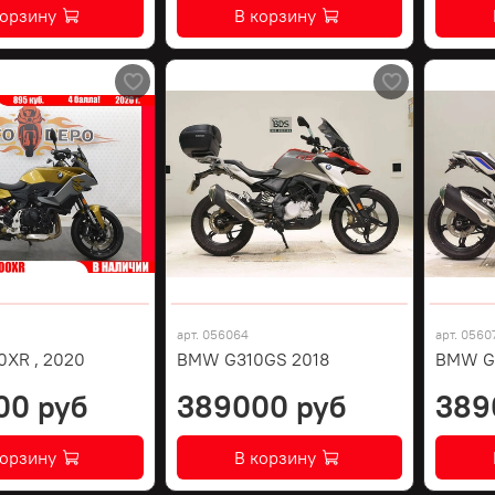
корзину
В корзину
арт.
056064
арт.
0560
XR , 2020
BMW G310GS 2018
BMW G3
00 руб
389000 руб
389
корзину
В корзину