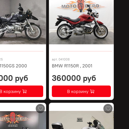
25
арт.
041008
1150GS 2000
BMW R1150R , 2001
000 руб
360000 руб
В корзину
В корзину