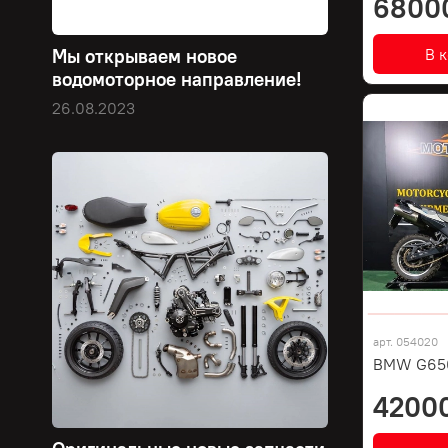
6800
В 
Мы открываем новое
водомоторное направление!
26.08.2023
арт.
054020
BMW G650
4200