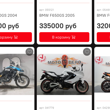
арт.
055121
арт.
0546
0GS 2004
BMW F650GS 2005
BMW F
00 руб
335000 руб
320
корзину
В корзину
арт.
041779
арт.
0429