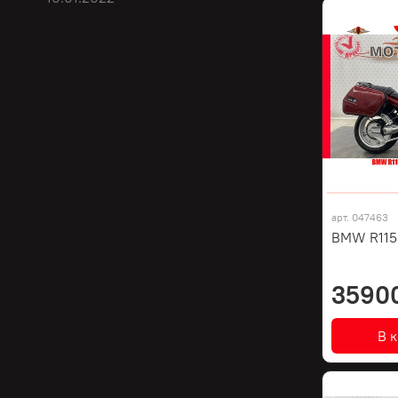
арт.
047463
BMW R1150
3590
В 