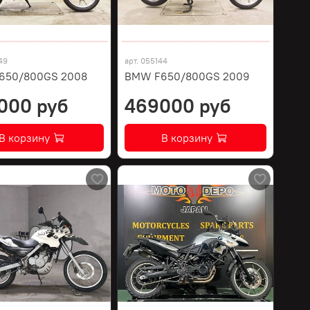
49
арт.
055144
650/800GS 2008
BMW F650/800GS 2009
000 руб
469000 руб
В корзину
В корзину