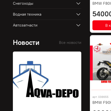
Снегоходы
BMW F80
5400
Водная техника
Автозапчасти
В 
Новости
Все новости
арт.
038655
BMW F900