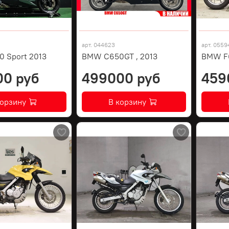
арт.
044623
арт.
0559
 Sport 2013
BMW C650GT , 2013
BMW F
00 руб
499000 руб
459
корзину
В корзину