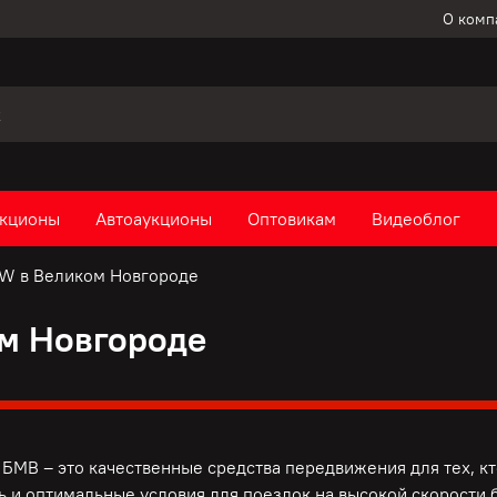
О комп
кционы
Автоаукционы
Оптовикам
Видеоблог
W в Великом Новгороде
м Новгороде
БМВ – это качественные средства передвижения для тех, к
ь и оптимальные условия для поездок на высокой скорости б