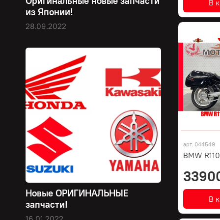
Оригинальные новые запчасти
В 
из Японии!
28.09.2022
арт.
044549
BMW R110
3390
Новые ОРИГИНАЛЬНЫЕ
В 
запчасти!
16.01.2022