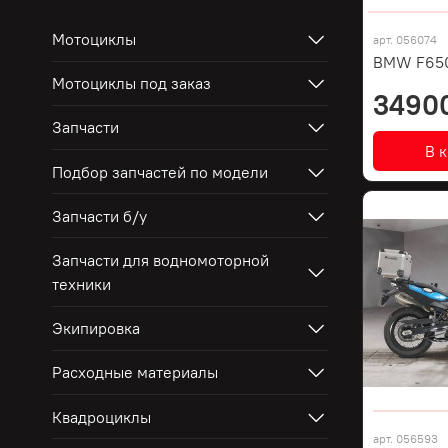
Мотоциклы
арт.
056074
BMW F65
Мотоциклы под заказ
3490
Запчасти
В 
Подбор запчастей по модели
Запчасти б/у
Запчасти для водномоторной
техники
Экипировка
Расходные материалы
Квадроциклы
арт.
056593