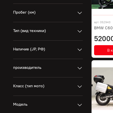
Пробег (км)
арт.
052943
BMW C600
Тип (вид техники)
5200
Наличие (JP, РФ)
В 
производитель
Класс (тип мото)
Модель