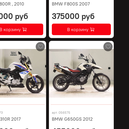
00R , 2010
BMW F800S 2007
000 руб
375000 руб
В корзину
В корзину
73
арт.
056575
10R 2017
BMW G650GS 2012