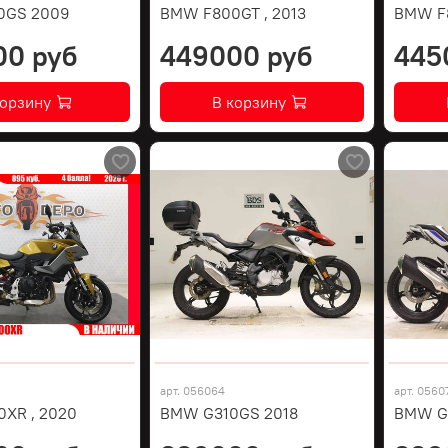
0GS 2009
BMW F800GT , 2013
BMW F8
00 руб
449000 руб
445
корзину
В корзину
арт.
056064
арт.
0560
XR , 2020
BMW G310GS 2018
BMW G3