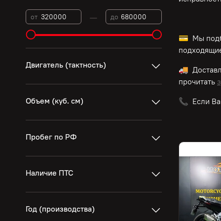
—
от
до
💳 Мы подб
подходящие
Двигатель (тактность)
🚚 Достав
прочитать
з
Объем (куб. см)
📞 Если Ва
Пробег по РФ
Наличие ПТС
Год (производства)