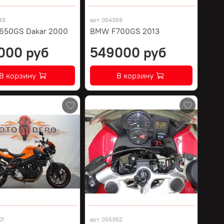
93
арт.
054359
650GS Dakar 2000
BMW F700GS 2013
000 руб
549000 руб
В корзину
В корзину
01
арт.
055352