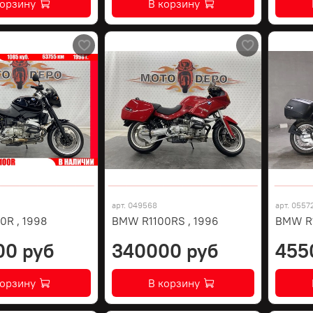
корзину
В корзину
арт.
049568
арт.
0557
0R , 1998
BMW R1100RS , 1996
BMW R
00 руб
340000 руб
455
корзину
В корзину