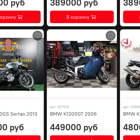
00 руб
389000 руб
389
корзину
В корзину
арт.
027613
арт.
0395
GS Sertao 2013
BMW K1200GT 2006
BMW K1
00 руб
449000 руб
480