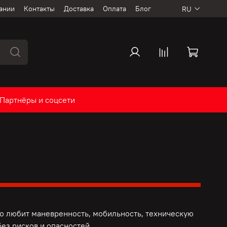
ании
Контакты
Доставка
Оплата
Блог
RU
Партнёры и соцсети
то любит маневренность, мобильность, техническую
ез рисков и опасностей.