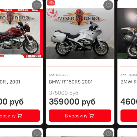
-4%
арт.
038427
арт.
0495
R , 2001
BMW R1150RS 2001
BMW R1
375000 руб
00 руб
359000 руб
460
корзину
В корзину