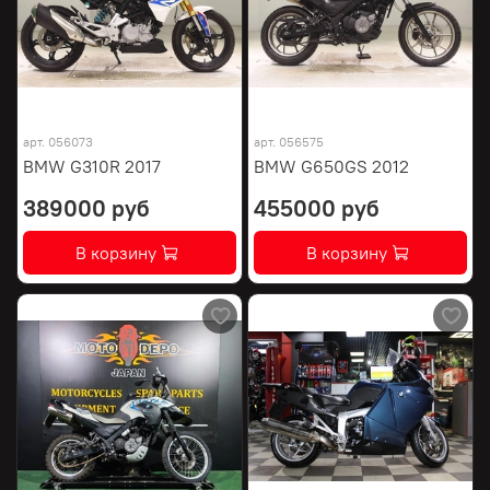
арт.
056073
арт.
056575
BMW G310R 2017
BMW G650GS 2012
389000 руб
455000 руб
В корзину
В корзину