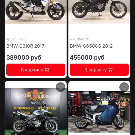
арт.
056073
арт.
056575
BMW G310R 2017
BMW G650GS 2012
389000 руб
455000 руб
В корзину
В корзину