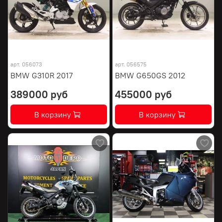
арт.
056073
арт.
056575
BMW G310R 2017
BMW G650GS 2012
389000 руб
455000 руб
В корзину
В корзину