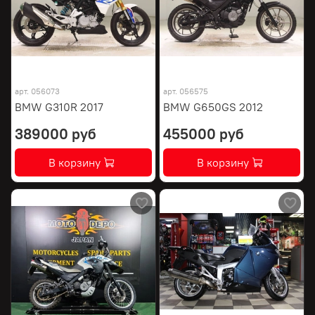
арт.
056073
арт.
056575
BMW G310R 2017
BMW G650GS 2012
389000 руб
455000 руб
В корзину
В корзину