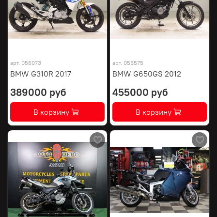
арт.
056073
арт.
056575
BMW G310R 2017
BMW G650GS 2012
389000 руб
455000 руб
В корзину
В корзину