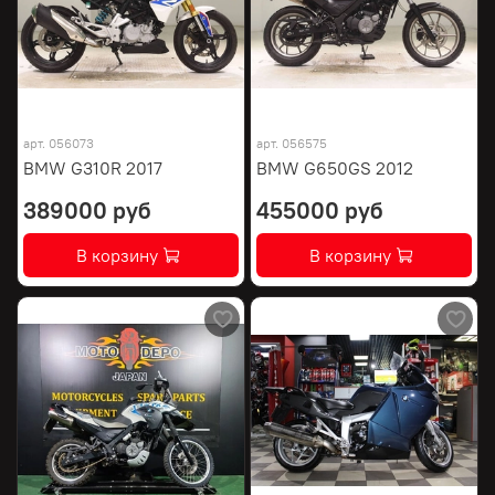
арт.
056073
арт.
056575
BMW G310R 2017
BMW G650GS 2012
389000 руб
455000 руб
В корзину
В корзину