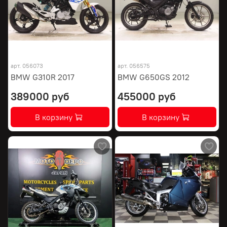
арт.
056073
арт.
056575
BMW G310R 2017
BMW G650GS 2012
389000 руб
455000 руб
В корзину
В корзину