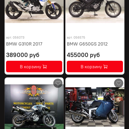
арт.
056073
арт.
056575
BMW G310R 2017
BMW G650GS 2012
389000 руб
455000 руб
В корзину
В корзину