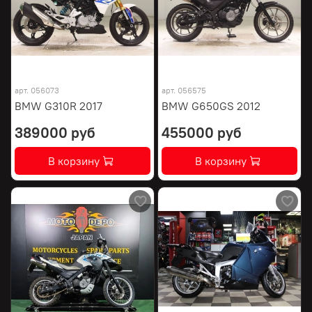
арт.
056073
арт.
056575
BMW G310R 2017
BMW G650GS 2012
389000 руб
455000 руб
В корзину
В корзину