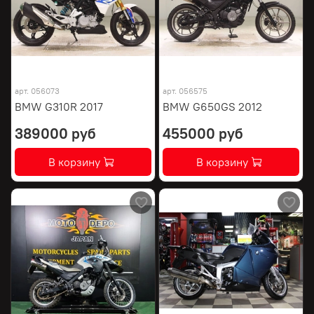
арт.
056073
арт.
056575
BMW G310R 2017
BMW G650GS 2012
389000 руб
455000 руб
В корзину
В корзину